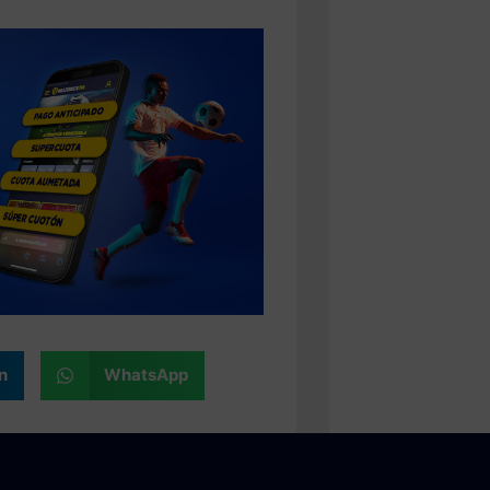
n
WhatsApp