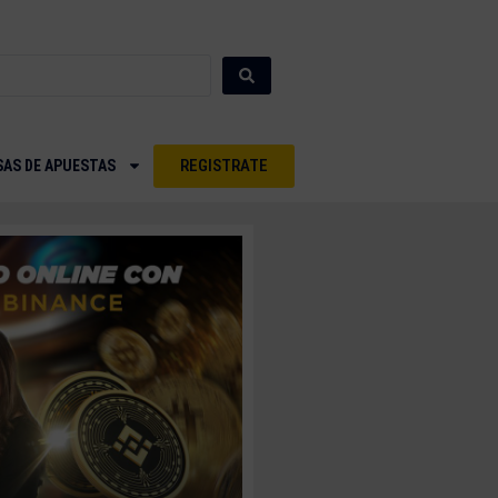
REGISTRATE
SAS DE APUESTAS