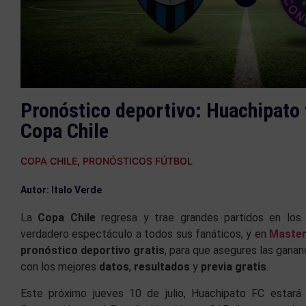
Pronóstico deportivo: Huachipato 
Copa Chile
COPA CHILE
,
PRONÓSTICOS FÚTBOL
Autor: Italo Verde
La
Copa Chile
regresa y trae grandes partidos en los 
verdadero espectáculo a todos sus fanáticos, y en
Maste
pronóstico deportivo gratis
, para que asegures las ganan
con los mejores
datos
,
resultados
y
previa gratis
.
Este próximo jueves 10 de julio, Huachipato FC estará 