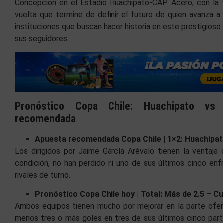
Concepción en el Estadio Huachipato-CAP Acero, con la fi
vuelta que termine de definir el futuro de quien avanza a
instituciones que buscan hacer historia en este prestigioso 
sus seguidores.
Pronóstico Copa Chile: Huachipato vs
recomendada
Apuesta recomendada Copa Chile | 1×2: Huachipat
Los dirigidos por Jaime García Arévalo tienen la ventaja
condición, no han perdido ni uno de sus últimos cinco en
rivales de turno.
Pronóstico Copa Chile hoy | Total: Más de 2.5 – C
Ambos equipos tienen mucho por mejorar en la parte ofen
menos tres o más goles en tres de sus últimos cinco part