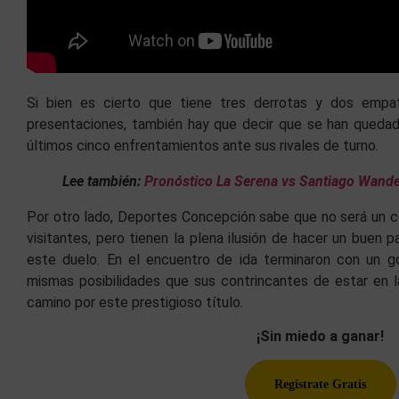
Si bien es cierto que tiene tres derrotas y dos emp
presentaciones, también hay que decir que se han quedad
últimos cinco enfrentamientos ante sus rivales de turno.
Lee también:
Pronóstico La Serena vs Santiago Wande
Por otro lado, Deportes Concepción sabe que no será un 
visitantes, pero tienen la plena ilusión de hacer un buen 
este duelo. En el encuentro de ida terminaron con un go
mismas posibilidades que sus contrincantes de estar en la
camino por este prestigioso título.
¡Sin miedo a ganar!
Regístrate Gratis