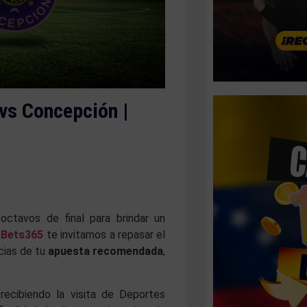
vs Concepción |
octavos de final para brindar un
rBets365
te invitamos a repasar el
cias de tu
apuesta recomendada
,
recibiendo la visita de Deportes