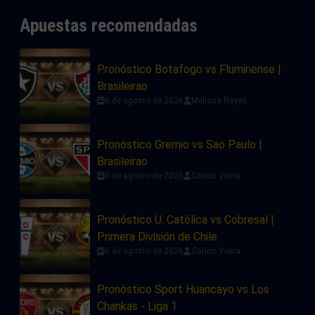
Apuestas recomendadas
Pronóstico Botafogo vs Fluminense |
Brasileirao
6 de agosto de 2026
Melissa Reyes
Pronóstico Gremio vs Sao Paulo |
Brasileirao
6 de agosto de 2026
Carlos Vieira
Pronóstico U. Católica vs Cobresal |
Primera División de Chile
6 de agosto de 2026
Carlos Vieira
Pronóstico Sport Huancayo vs Los
Chankas - Liga 1