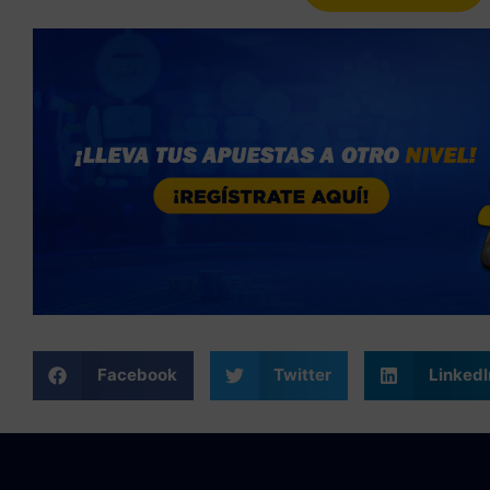
Facebook
Twitter
LinkedI