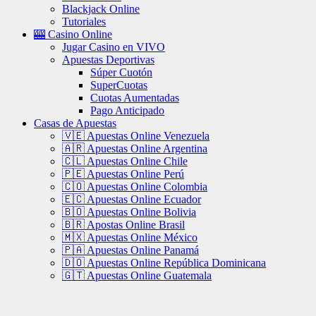
Blackjack Online
Tutoriales
🎰 Casino Online
Jugar Casino en VIVO
Apuestas Deportivas
Súper Cuotón
SuperCuotas
Cuotas Aumentadas
Pago Anticipado
Casas de Apuestas
🇻🇪 Apuestas Online Venezuela
🇦🇷 Apuestas Online Argentina
🇨🇱 Apuestas Online Chile
🇵🇪 Apuestas Online Perú
🇨🇴 Apuestas Online Colombia
🇪🇨 Apuestas Online Ecuador
🇧🇴 Apuestas Online Bolivia
🇧🇷 Apostas Online Brasil
🇲🇽 Apuestas Online México
🇵🇦 Apuestas Online Panamá
🇩🇴 Apuestas Online República Dominicana
🇬🇹 Apuestas Online Guatemala