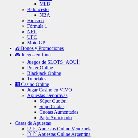
MLB
Baloncesto
NBA
Hipismo
Fórmula 1
NFL
UFC
Moto GP
🎁 Bonos y Promociones
🎮 Juegos en Línea
Juegos de SLOTS ¡AQUÍ!
Poker Online
Blackjack Online
Tutoriales
🎰 Casino Online
Jugar Casino en VIVO
Apuestas Deportivas
Súper Cuotón
SuperCuotas
Cuotas Aumentadas
Pago Anticipado
Casas de Apuestas
🇻🇪 Apuestas Online Venezuela
🇦🇷 Apuestas Online Argentina