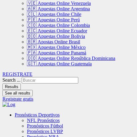
🇻🇪 Apuestas Online Venezuela
🇦🇷 Apuestas Online Argentina
🇨🇱 Apuestas Online Chile
🇵🇪 Apuestas Online Perú
🇨🇴 Apuestas Online Colombia
🇪🇨 Apuestas Online Ecuador
🇧🇴 Apuestas Online Bolivia
🇧🇷 Apostas Online Brasil
🇲🇽 Apuestas Online México
🇵🇦 Apuestas Online Panamá
🇩🇴 Apuestas Online República Dominicana
🇬🇹 Apuestas Online Guatemala
REGISTRATE
Search ...
Results
See all results
Registrate gratis
Pronósticos Deportivos
NFL Pronósticos
Pronósticos Fútbol
Pronósticos LVBP
Pronóstico NBA