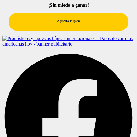
¡Sin miedo a ganar!
Apuesta Hípica