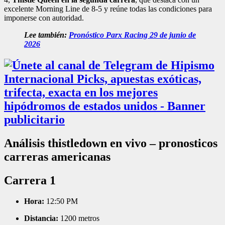
excelente Morning Line de 8-5 y reúne todas las condiciones para
imponerse con autoridad.
Lee también:
Pronóstico Parx Racing 29 de junio de
2026
Análisis thistledown en vivo – pronosticos
carreras americanas
Carrera 1
Hora:
12:50 PM
Distancia:
1200 metros