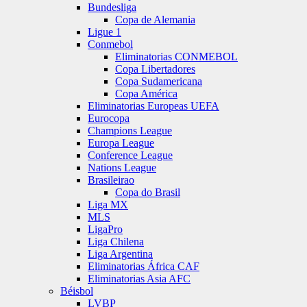
Bundesliga
Copa de Alemania
Ligue 1
Conmebol
Eliminatorias CONMEBOL
Copa Libertadores
Copa Sudamericana
Copa América
Eliminatorias Europeas UEFA
Eurocopa
Champions League
Europa League
Conference League
Nations League
Brasileirao
Copa do Brasil
Liga MX
MLS
LigaPro
Liga Chilena
Liga Argentina
Eliminatorias África CAF
Eliminatorias Asia AFC
Béisbol
LVBP