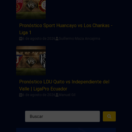
Pronóstico Sport Huancayo vs Los Chankas -
Liga 1
6 de agosto de 2026
Guillermo Maza Ancajima
Pronóstico LDU Quito vs Independiente del
Valle | LigaPro Ecuador
6 de agosto de 2026
Manuel Gil