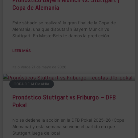
Pronóstico Bayern Múnich vs. Stuttgart |
Copa de Alemania
Este sábado se realizará la gran final de la Copa de
Alemania, una que disputarán Bayern Múnich vs
Stuttgart. En MasterBets te damos la predicción
LEER MÁS
Italo Verde
21 de mayo de 2026
COPA DE ALEMANIA
Pronóstico Stuttgart vs Friburgo – DFB
Pokal
No se detiene la acción en la DFB Pokal 2025-26 (Copa
Alemana) y esta semana se viene el partido en que
Stuttgart juega de local