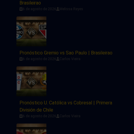
Brasileirao
6 de agosto de 2026
Melissa Reyes
Pronóstico Gremio vs Sao Paulo | Brasileirao
6 de agosto de 2026
Carlos Vieira
Pronóstico U. Católica vs Cobresal | Primera
División de Chile
6 de agosto de 2026
Carlos Vieira