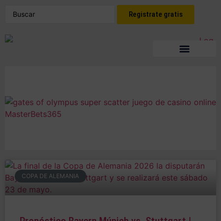
Registrate gratis
COPA DE ALEMANIA