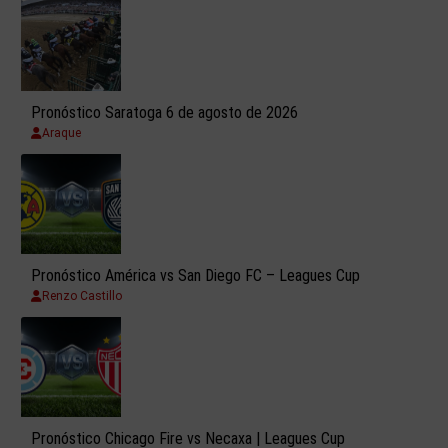
Pronóstico Saratoga 6 de agosto de 2026
Araque
Pronóstico América vs San Diego FC – Leagues Cup
Renzo Castillo
Pronóstico Chicago Fire vs Necaxa | Leagues Cup