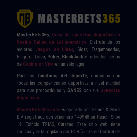
MasterBets365
,
Casa de apuestas deportivas y
Casino Online en Latinoamérica
. Disfruta de los
mejores
Juegos en Línea
, Slots, Tragamonedas,
Bingo en Línea,
Poker
,
BlackJack
y todos los juegos
de
Casino en Vivo
en un solo lugar.
Para los
fanáticos del deporte
, contamos con
todas las competiciones deportivas a nivel mundial
para que pronostiques y
GANES
con tus
apuestas
deportivas
.
MasterBets365.com
es operado por Games & More
B.V. registrada con el número 149948 en Hanchi Snoa
19, Edificio TRIAS, Curazao. Este sitio web tiene
licencia y está regulado por GCB (Junta de Control de