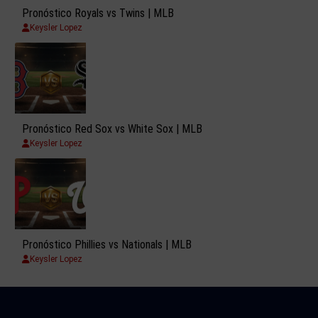
Pronóstico Royals vs Twins | MLB
Keysler Lopez
Pronóstico Red Sox vs White Sox | MLB
Keysler Lopez
Pronóstico Phillies vs Nationals | MLB
Keysler Lopez