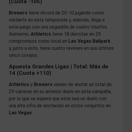
(Cuota -105)
Brewers
tiene récord de 20-10 jugando como
visitante en esta temporada y, además, llega a
este juego con una seguidilla de cuatro triunfos.
Asimismo,
Athletics
tiene 18 derrotas en 29
compromisos como local en
Las Vegas Ballpark
y, junto a esto, tiene cuatro reveses en sus últimos
cinco cotejos.
Apuesta Grandes Ligas | Total: Más de
14 (Cuota +110)
Athletics
y
Brewers
vienen de anotar un total de
29 carreras en su anterior duelo en esta campaña,
por lo que se espera que este sea un duelo con
una alta cifra de anotación en estos conjuntos en
Las Vegas
.