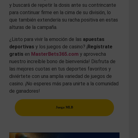
y buscará de repetir la dosis ante su contrincante
para continuar firme en la cima de su división, lo
que también extendería su racha positiva en estas
alturas de la campaña.
¿Listo para vivir la emoción de las
apuestas
deportivas
y los juegos de casino? ¡
Regístrate
gratis
en
MasterBets365.com
y aprovecha
nuestro increíble bono de bienvenida! Disfruta de
las mejores cuotas en tus deportes favoritos y
diviértete con una amplia variedad de juegos de
casino. ¡No esperes más para unirte a la comunidad
de ganadores!
Juega MLB