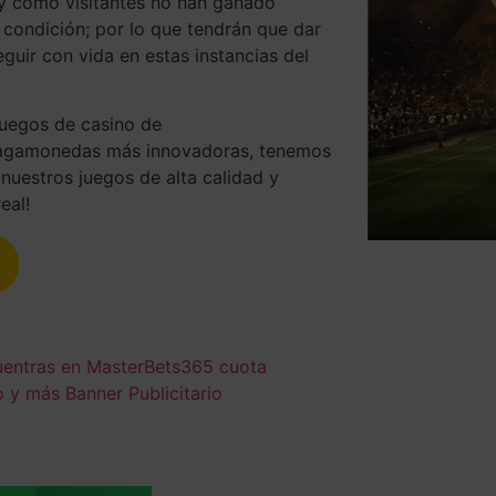
 y como visitantes no han ganado
 condición; por lo que tendrán que dar
uir con vida en estas instancias del
uegos de casino de
s tragamonedas más innovadoras, tenemos
nuestros juegos de alta calidad y
eal!