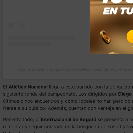
Una publicación compartida de Atlético Nacional SA (@naciona
El
Atlético Nacional
llega a este partido con la obligación
siguiente ronda del campeonato. Los dirigidos por
Diego 
últimos cinco encuentros y como locales no han perdido 
frente a su público. Además, cuentan con ventaja en el glo
Por otro lado, el
Internacional de Bogotá
se presenta a e
remontar y seguir con vida en la búsqueda de sus objetiv