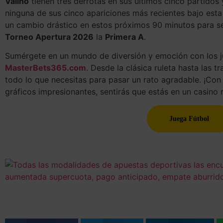
Valiño
tienen tres derrotas en sus últimos cinco partidos
ninguna de sus cinco apariciones más recientes bajo esta
un cambio drástico en estos próximos 90 minutos para seg
Torneo Apertura 2026
la
Primera A
.
Sumérgete en un mundo de diversión y emoción con los j
MasterBets365.com
. Desde la clásica ruleta hasta la
todo lo que necesitas para pasar un rato agradable. ¡Con 
gráficos impresionantes, sentirás que estás en un casino r
Juega Fútbol