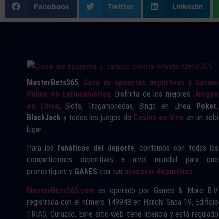
Facebook
Twitter
LinkedIn
MasterBets365
,
Casa de apuestas deportivas y
Casino
Online en Latinoamérica
. Disfruta de los mejores
Juegos
en Línea
, Slots, Tragamonedas, Bingo en Línea,
Poker
,
BlackJack
y todos los juegos de
Casino en Vivo
en un solo
lugar.
Para los
fanáticos del deporte
, contamos con todas las
competiciones deportivas a nivel mundial para que
pronostiques y
GANES
con tus
apuestas deportivas
.
MasterBets365.com
es operado por Games & More B.V.
registrada con el número 149948 en Hanchi Snoa 19, Edificio
TRIAS, Curazao. Este sitio web tiene licencia y está regulado