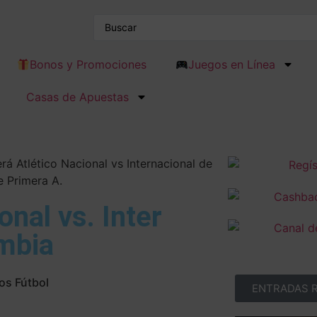
Bonos y Promociones
Juegos en Línea
Casas de Apuestas
onal vs. Inter
mbia
os Fútbol
ENTRADAS 