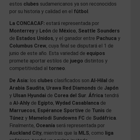
estos
clubes
sudamericanos ya son reconocidos
por su historia y calidad en el
fútbol
.
La CONCACAF:
estará representada por
Monterrey
y
León
de
México
,
Seattle Sounders
de
Estados Unidos
, y el ganador entre
Pachuca
y
Columbus Crew
, cuya final se disputará el 1 de
junio de este año. Esta variedad de
equipos
promete aportar estilos de
juego
distintos y
competitividad al
torneo
.
De Asia:
los
clubes
clasificados son
Al-Hilal
de
Arabia Saudita
,
Urawa Red Diamonds
de
Japón
y
Ulsan Hyundai
de
Corea del Sur
.
África
tendrá
a
Al-Ahly
de
Egipto
,
Wydad Casablanca
de
Marruecos
,
Espérance Sportive
de
Tunis
de
Túnez
y
Mamelodi Sundowns FC
de
Sudáfrica
.
Finalmente,
Oceanía
será representada por
Auckland City
, mientras que la
MLS
, como
liga