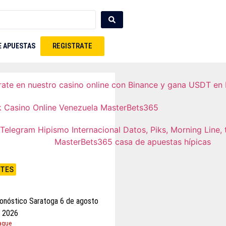
REGISTRATE
E APUESTAS
NTES
onóstico Saratoga 6 de agosto
 2026
aque