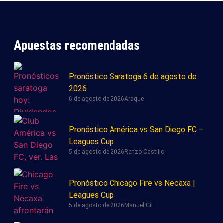
Apuestas recomendadas
Pronóstico Saratoga 6 de agosto de
2026
6 de agosto de 2026
Araque
Pronóstico América vs San Diego FC –
Leagues Cup
5 de agosto de 2026
Renzo Castillo
Pronóstico Chicago Fire vs Necaxa |
Leagues Cup
5 de agosto de 2026
Manuel Gil