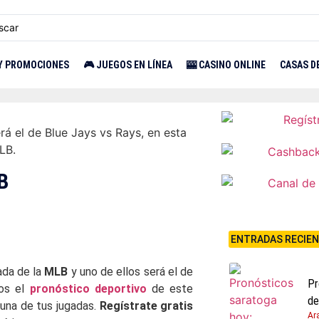
 Y PROMOCIONES
🎮 JUEGOS EN LÍNEA
🎰 CASINO ONLINE
CASAS D
B
ENTRADAS RECIE
ada de la
MLB
y uno de ellos será el de
Pr
os el
pronóstico deportivo
de este
de
 una de tus jugadas.
Regístrate gratis
Ar