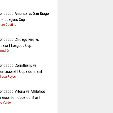
onóstico América vs San Diego
 – Leagues Cup
nzo Castillo
onóstico Chicago Fire vs
caxa | Leagues Cup
nuel Gil
onóstico Corinthians vs
ternacional | Copa de Brasil
lissa Reyes
onóstico Vitória vs Athletico
ranaense | Copa de Brasil
alo Verde