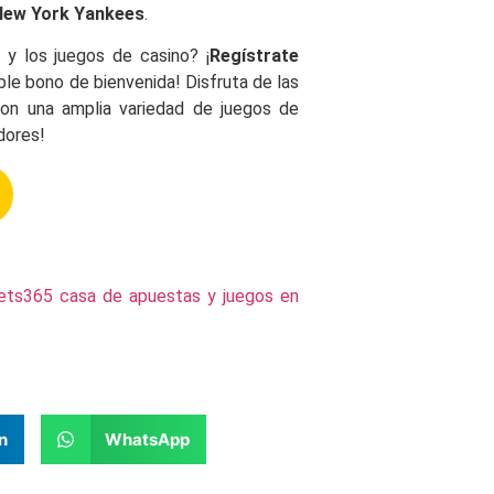
New York Yankees
.
y los juegos de casino? ¡
Regístrate
ble bono de bienvenida! Disfruta de las
con una amplia variedad de juegos de
dores!
n
WhatsApp