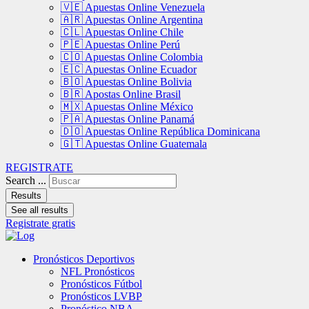
🇻🇪 Apuestas Online Venezuela
🇦🇷 Apuestas Online Argentina
🇨🇱 Apuestas Online Chile
🇵🇪 Apuestas Online Perú
🇨🇴 Apuestas Online Colombia
🇪🇨 Apuestas Online Ecuador
🇧🇴 Apuestas Online Bolivia
🇧🇷 Apostas Online Brasil
🇲🇽 Apuestas Online México
🇵🇦 Apuestas Online Panamá
🇩🇴 Apuestas Online República Dominicana
🇬🇹 Apuestas Online Guatemala
REGISTRATE
Search ...
Results
See all results
Registrate gratis
Pronósticos Deportivos
NFL Pronósticos
Pronósticos Fútbol
Pronósticos LVBP
Pronóstico NBA