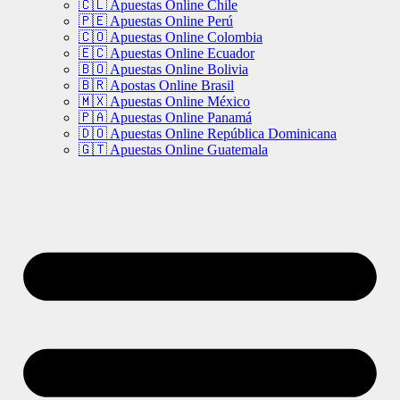
🇨🇱 Apuestas Online Chile
🇵🇪 Apuestas Online Perú
🇨🇴 Apuestas Online Colombia
🇪🇨 Apuestas Online Ecuador
🇧🇴 Apuestas Online Bolivia
🇧🇷 Apostas Online Brasil
🇲🇽 Apuestas Online México
🇵🇦 Apuestas Online Panamá
🇩🇴 Apuestas Online República Dominicana
🇬🇹 Apuestas Online Guatemala