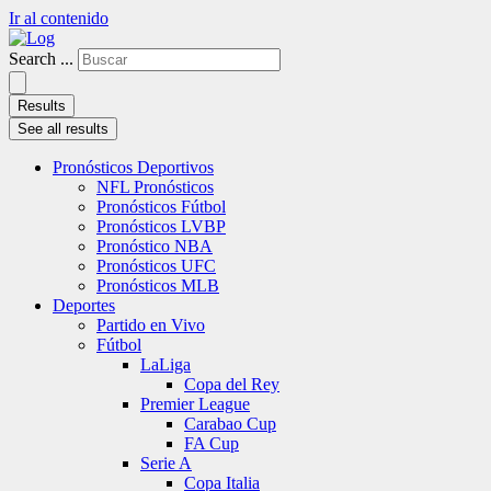
Ir al contenido
Search ...
Results
See all results
Pronósticos Deportivos
NFL Pronósticos
Pronósticos Fútbol
Pronósticos LVBP
Pronóstico NBA
Pronósticos UFC
Pronósticos MLB
Deportes
Partido en Vivo
Fútbol
LaLiga
Copa del Rey
Premier League
Carabao Cup
FA Cup
Serie A
Copa Italia