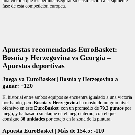
una victoria que les permita asegurar su clasificación a la siguiente
fase de esta competición europea.
Apuestas recomendadas EuroBasket:
Bosnia y Herzegovina vs Georgia –
Apuestas deportivas
Juega ya EuroBasket | Bosnia y Herzegovina a
ganar: +120
El historial entre ambos equipos se encuentra igualado a una victoria
por bando, pero
Bosnia y Herzegovina
ha mostrado un gran nivel
ofensivo en este
EuroBasket
, con un promedio de
79.3 puntos
por
juego; y ha basado su ataque en el juego interno, con el que
consigue
38 unidades
por cotejo en la zona de la pintura.
Apuesta EuroBasket | Más de 154.5: -110