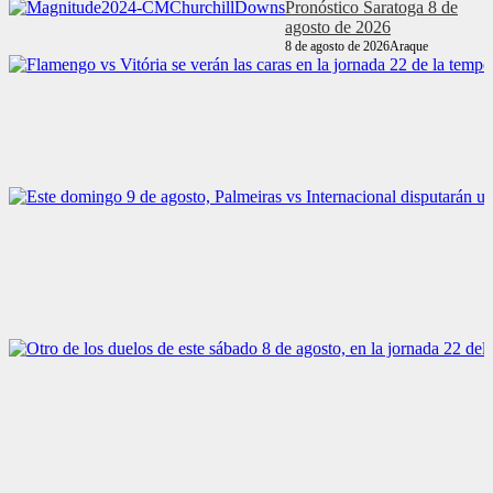
Pronóstico Saratoga 8 de
agosto de 2026
8 de agosto de 2026
Araque