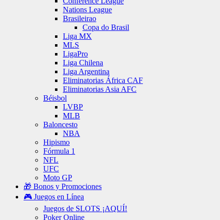
Conference League
Nations League
Brasileirao
Copa do Brasil
Liga MX
MLS
LigaPro
Liga Chilena
Liga Argentina
Eliminatorias África CAF
Eliminatorias Asia AFC
Béisbol
LVBP
MLB
Baloncesto
NBA
Hipismo
Fórmula 1
NFL
UFC
Moto GP
🎁 Bonos y Promociones
🎮 Juegos en Línea
Juegos de SLOTS ¡AQUÍ!
Poker Online