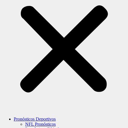
Pronósticos Deportivos
NFL Pronósticos