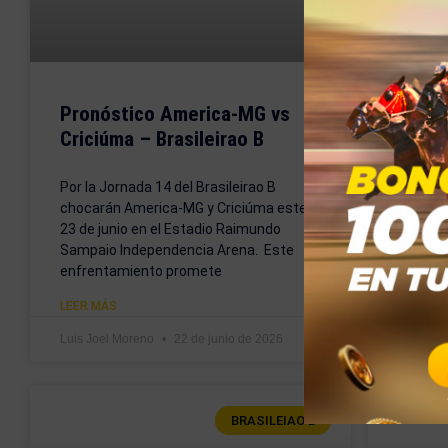
Pronóstico America-MG vs
Pronó
Criciúma – Brasileirao B
Athle
Por la Jornada 14 del Brasileirao B
La jorna
chocarán America-MG y Criciúma este
ofrecer
23 de junio en el Estadio Raimundo
este 20
Sampaio Independencia Arena. Este
a Athlet
enfrentamiento promete
LEER MÁS
LEER M
Luis Joel Moreno
22 de junio de 2026
Melissa
BRASILEIAO B