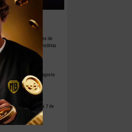
NTES
 secreto tras los nombres de
s purasangre: Reglas e insólitas
ohibiciones
Araque
onóstico Del Mar 7 de agosto
 2026
Araque
onóstico Colonial Downs 7 de
osto de 2026
Araque