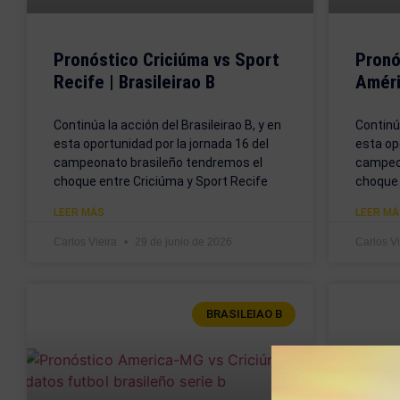
Pronóstico Criciúma vs Sport
Pronó
Recife | Brasileirao B
Améri
Continúa la acción del Brasileirao B, y en
Continúa
esta oportunidad por la jornada 16 del
esta op
campeonato brasileño tendremos el
campeon
choque entre Criciúma y Sport Recife
choque 
LEER MÁS
LEER M
Carlos Vieira
29 de junio de 2026
Carlos V
BRASILEIAO B