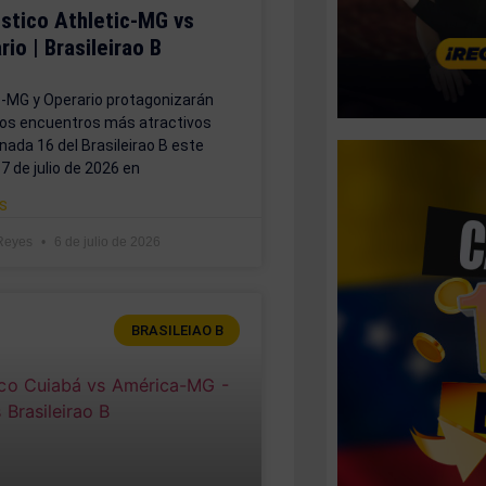
stico Athletic-MG vs
io | Brasileirao B
c-MG y Operario protagonizarán
los encuentros más atractivos
rnada 16 del Brasileirao B este
7 de julio de 2026 en
ÁS
 Reyes
6 de julio de 2026
BRASILEIAO B