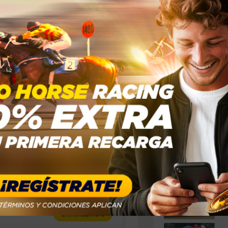
ENTRADAS RECIE
stico Londrina vs
El
tic (MG) | Brasileirao B
lo
pr
da 14 del Brasileirao Serie B 2026
á un interesante enfrentamiento
 de junio cuando Londrina reciba
ic Club en el estadio
Pr
de
ÁS
 Reyes
18 de junio de 2026
Pr
ag
BRASILEIAO B