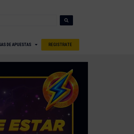
REGISTRATE
SAS DE APUESTAS