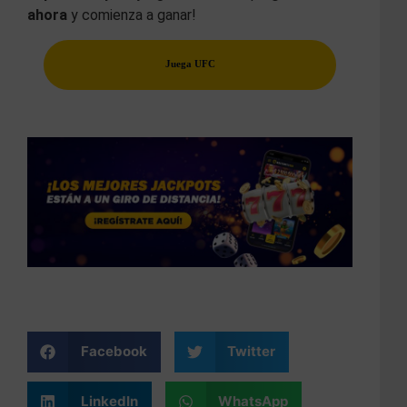
ahora
y comienza a ganar!
Juega UFC
Facebook
Twitter
LinkedIn
WhatsApp