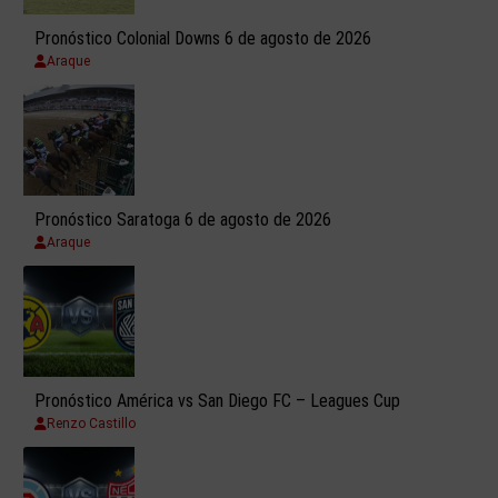
Pronóstico Colonial Downs 6 de agosto de 2026
Araque
Pronóstico Saratoga 6 de agosto de 2026
Araque
Pronóstico América vs San Diego FC – Leagues Cup
Renzo Castillo