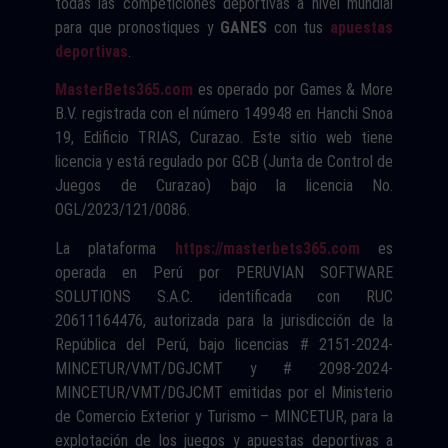
todas las competiciones deportivas a nivel mundial
para que pronostiques y
GANES
con tus
apuestas
deportivas
.
MasterBets365.com
es operado por Games & More
B.V. registrada con el número 149948 en Hanchi Snoa
19, Edificio TRIAS, Curazao. Este sitio web tiene
licencia y está regulado por GCB (Junta de Control de
Juegos de Curazao) bajo la licencia No.
OGL/2023/121/0086.
La plataforma
https://masterbets365.com
es
operada en Perú por PERUVIAN SOFTWARE
SOLUTIONS S.A.C. identificada con RUC
20611164476, autorizada para la jurisdicción de la
República del Perú, bajo licencias # 2151-2024-
MINCETUR/VMT/DGJCMT y # 2098-2024-
MINCETUR/VMT/DGJCMT emitidas por el Ministerio
de Comercio Exterior y Turismo – MINCETUR, para la
explotación de los juegos y apuestas deportivas a