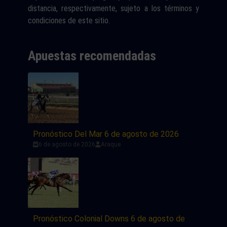
distancia, respectivamente, sujeto a los términos y
condiciones de este sitio.
Apuestas recomendadas
Pronóstico Del Mar 6 de agosto de 2026
6 de agosto de 2026
Araque
Pronóstico Colonial Downs 6 de agosto de