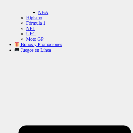
NBA
Hipismo
Fórmula 1
NFL
UFC
Moto GP
Bonos y Promociones
Juegos en Línea