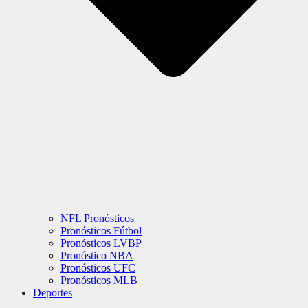
NFL Pronósticos
Pronósticos Fútbol
Pronósticos LVBP
Pronóstico NBA
Pronósticos UFC
Pronósticos MLB
Deportes