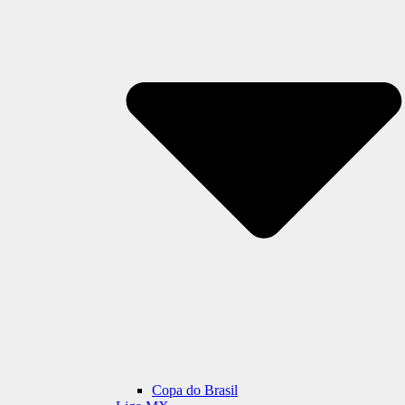
Copa do Brasil