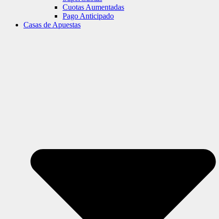
Cuotas Aumentadas
Pago Anticipado
Casas de Apuestas