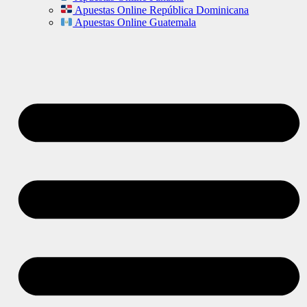
Apuestas Online República Dominicana
Apuestas Online Guatemala