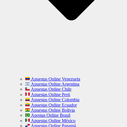
Apuestas Online Venezuela
Apuestas Online Argentina
Apuestas Online Chile
Apuestas Online Perú
Apuestas Online Colombia
Apuestas Online Ecuador
Apuestas Online Bolivia
Apostas Online Brasil
Apuestas Online México
Apuestas Online Panamá