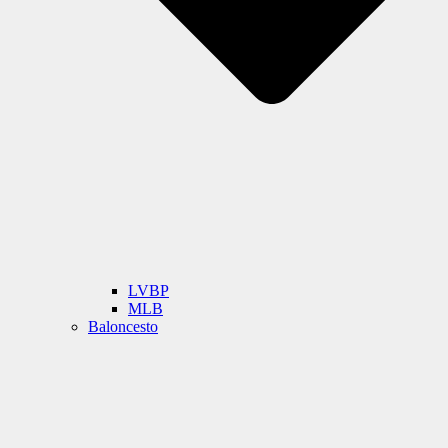
LVBP
MLB
Baloncesto