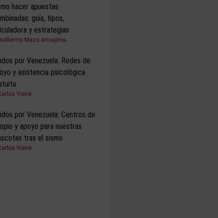
mo hacer apuestas
mbinadas: guía, tipos,
lculadora y estrategias
Guillermo Maza Ancajima
idos por Venezuela: Redes de
oyo y asistencia psicológica
atuita
Carlos Vieira
idos por Venezuela: Centros de
opio y apoyo para nuestras
scotas tras el sismo
Carlos Vieira