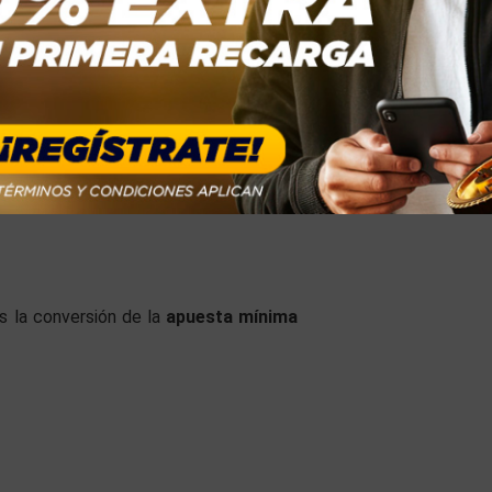
D
$175.00 USD
D
$210.00 USD
D
$250.00 USD
s la conversión de la
apuesta mínima