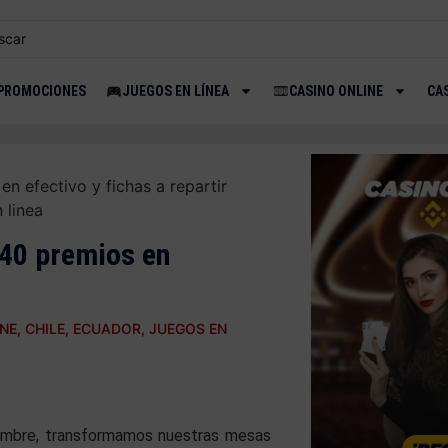
 PROMOCIONES
JUEGOS EN LÍNEA
CASINO ONLINE
CA
240 premios en
INE
,
CHILE
,
ECUADOR
,
JUEGOS EN
iembre, transformamos nuestras mesas