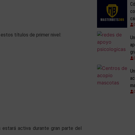
Có
co
ca
stos títulos de primer nivel:
Un
ap
gr
Un
ac
ma
o
 estará activa durante gran parte del