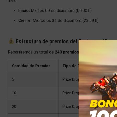
mes:
Inicio:
Martes 09 de diciembre (00:00 h)
Cierre:
Miércoles 31 de diciembre (23:59 h)
Estructura de premios del Casino en Vivo
Repartiremos un total de
240 premios
. Aquí te mostramos 
Cantidad de Premios
Tipo de Drop
Premio U
5
Prize Drop 12.50
$12.50 
10
Prize Drop 10.00
$10.00 
20
Prize Drop 8.00
$8.00 US