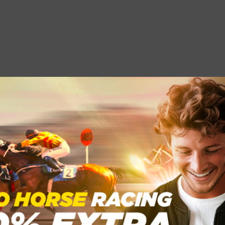
el desglose de lo que puedes ganar:
nitario Máx.
Total Categoría
USD
$62.50 USD
USD
$100.00 USD
D
$160.00 USD