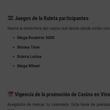
Juegos de la Ruleta participantes
Siente la atmósfera del casino real desde donde estés con e
Mega Roulette 3000
Money Time
Ruleta Latina
Mega Wheel
Vigencia de la promoción de Casino en Viv
Asegúrate de marcar tu calendario. Esta lluvia de premios