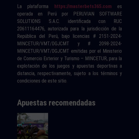
La plataforma
https://masterbets365.com
es
operada en Perú por PERUVIAN SOFTWARE
SOLUTIONS S.A.C. identificada con RUC
20611164476, autorizada para la jurisdicción de la
República del Perú, bajo licencias # 2151-2024-
MINCETUR/VMT/DGJCMT y # 2098-2024-
MINCETUR/VMT/DGJCMT emitidas por el Ministerio
de Comercio Exterior y Turismo – MINCETUR, para la
explotación de los juegos y apuestas deportivas a
distancia, respectivamente, sujeto a los términos y
condiciones de este sitio.
Apuestas recomendadas