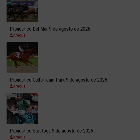
Pronóstico Del Mar 9 de agosto de 2026
Araque
Pronóstico Gulfstream Park 9 de agosto de 2026
Araque
Pronóstico Saratoga 9 de agosto de 2026
Araque