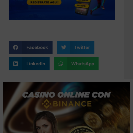
Facebook
Twitter
LinkedIn
WhatsApp