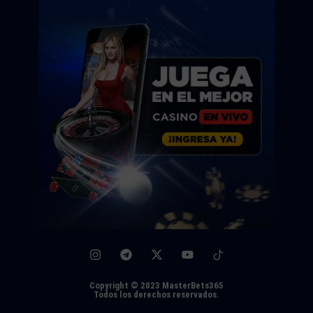
Copyright © 2023 MasterBets365
Todos los derechos reservados.