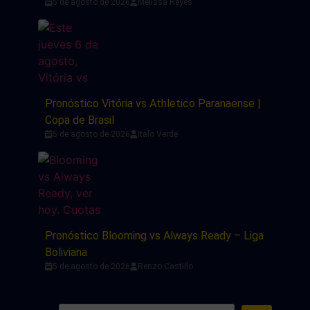
5 de agosto de 2026
Melissa Reyes
Pronóstico Vitória vs Athletico Paranaense |
Copa de Brasil
5 de agosto de 2026
Italo Verde
Pronóstico Blooming vs Always Ready – Liga
Boliviana
5 de agosto de 2026
Renzo Castillo