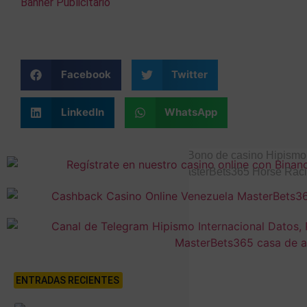
Facebook
Twitter
LinkedIn
WhatsApp
ENTRADAS RECIENTES