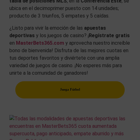
tabla de posiciones MLS
, en la
Conferencia Este
, se
ubica en el decimoprimer puesto con 14 unidades;
producto de 3 triunfos, 5 empates y 5 caídas.
¿Listo para vivir la emoción de las
apuestas
deportivas
y los juegos de casino? ¡
Regístrate gratis
en
MasterBets365.com
y aprovecha nuestro increíble
bono de bienvenida! Disfruta de las mejores cuotas en
tus deportes favoritos y diviértete con una amplia
variedad de juegos de casino. ¡No esperes más para
unirte a la comunidad de ganadores!
Juega Fútbol