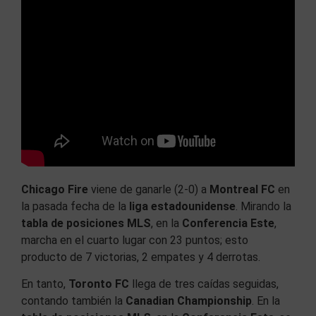
Chicago Fire
viene de ganarle (2-0) a
Montreal FC
en
la pasada fecha de la
liga estadounidense
. Mirando la
tabla de posiciones MLS
, en la
Conferencia Este
,
marcha en el cuarto lugar con 23 puntos; esto
producto de 7 victorias, 2 empates y 4 derrotas.
En tanto,
Toronto FC
llega de tres caídas seguidas,
contando también la
Canadian Championship
. En la