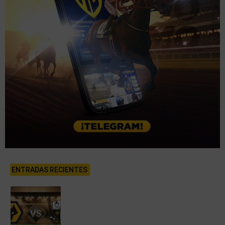
ENTRADAS RECIENTES