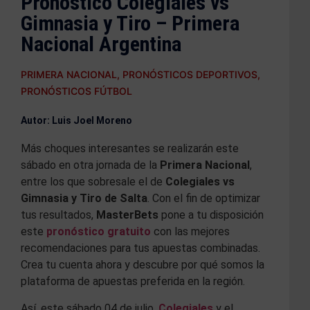
Pronóstico Colegiales vs
Gimnasia y Tiro – Primera
Nacional Argentina
PRIMERA NACIONAL
,
PRONÓSTICOS DEPORTIVOS
,
PRONÓSTICOS FÚTBOL
Autor: Luis Joel Moreno
Más choques interesantes se realizarán este
sábado en otra jornada de la
Primera Nacional
,
entre los que sobresale el de
Colegiales vs
Gimnasia y Tiro de Salta
. Con el fin de optimizar
tus resultados,
MasterBets
pone a tu disposición
este
pronóstico gratuito
con las mejores
recomendaciones para tus apuestas combinadas.
Crea tu cuenta ahora y descubre por qué somos la
plataforma de apuestas preferida en la región.
Así, este sábado 04 de julio,
Colegiales
y el