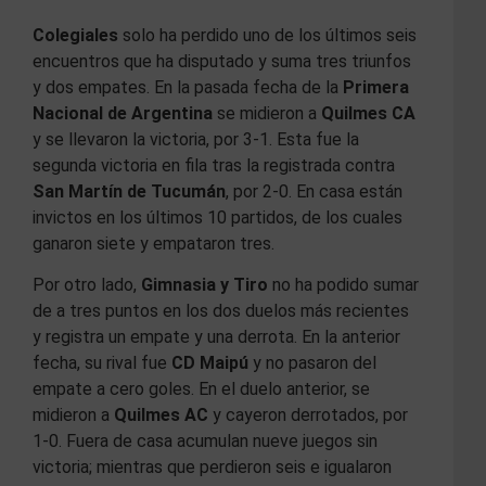
Colegiales
solo ha perdido uno de los últimos seis
encuentros que ha disputado y suma tres triunfos
y dos empates. En la pasada fecha de la
Primera
Nacional de Argentina
se midieron a
Quilmes CA
y se llevaron la victoria, por 3-1. Esta fue la
segunda victoria en fila tras la registrada contra
San Martín de Tucumán
, por 2-0. En casa están
invictos en los últimos 10 partidos, de los cuales
ganaron siete y empataron tres.
Por otro lado,
Gimnasia y Tiro
no ha podido sumar
de a tres puntos en los dos duelos más recientes
y registra un empate y una derrota. En la anterior
fecha, su rival fue
CD Maipú
y no pasaron del
empate a cero goles. En el duelo anterior, se
midieron a
Quilmes AC
y cayeron derrotados, por
1-0. Fuera de casa acumulan nueve juegos sin
victoria; mientras que perdieron seis e igualaron