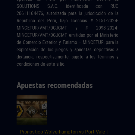
SOLUTIONS S.A.C. identificada con RUC
20611164476, autorizada para la jurisdicción de la
República del Perú, bajo licencias # 2151-2024-
MINCETUR/VMT/DGJCMT y # 2098-2024-
MINCETUR/VMT/DGJCMT emitidas por el Ministerio
de Comercio Exterior y Turismo – MINCETUR, para la
explotación de los juegos y apuestas deportivas a
distancia, respectivamente, sujeto a los términos y
condiciones de este sitio.
Apuestas recomendadas
Pronóstico Wolverhampton vs Port Vale |