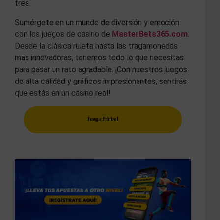
tres.
Sumérgete en un mundo de diversión y emoción
con los juegos de casino de
MasterBets365.com
.
Desde la clásica ruleta hasta las tragamonedas
más innovadoras, tenemos todo lo que necesitas
para pasar un rato agradable. ¡Con nuestros juegos
de alta calidad y gráficos impresionantes, sentirás
que estás en un casino real!
Juega Fútbol