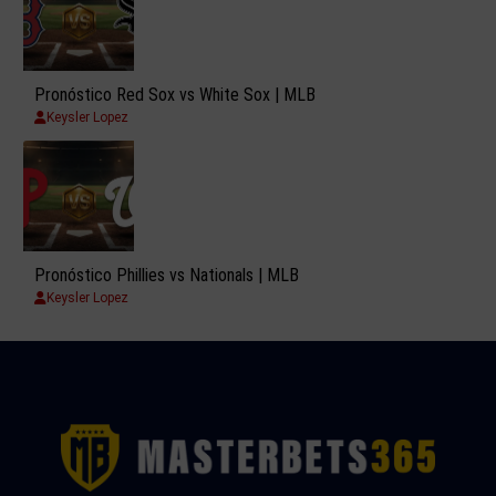
Pronóstico Red Sox vs White Sox | MLB
Keysler Lopez
Pronóstico Phillies vs Nationals | MLB
Keysler Lopez