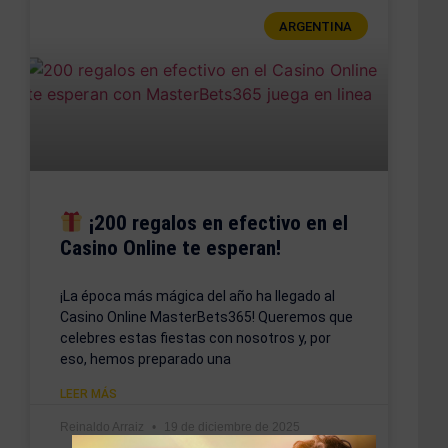
ARGENTINA
¡200 regalos en efectivo en el
Casino Online te esperan!
¡La época más mágica del año ha llegado al
Casino Online MasterBets365! Queremos que
celebres estas fiestas con nosotros y, por
eso, hemos preparado una
LEER MÁS
Reinaldo Arraiz
19 de diciembre de 2025