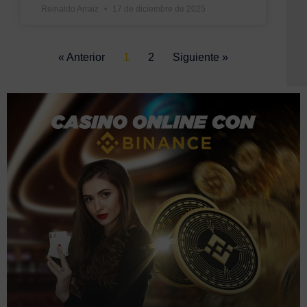
Reinaldo Arraiz
17 de diciembre de 2025
« Anterior
1
2
Siguiente »