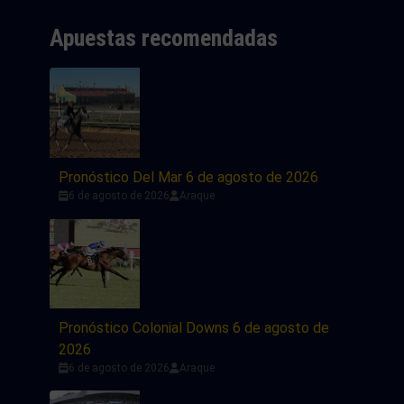
Apuestas recomendadas
Pronóstico Del Mar 6 de agosto de 2026
6 de agosto de 2026
Araque
Pronóstico Colonial Downs 6 de agosto de
2026
6 de agosto de 2026
Araque