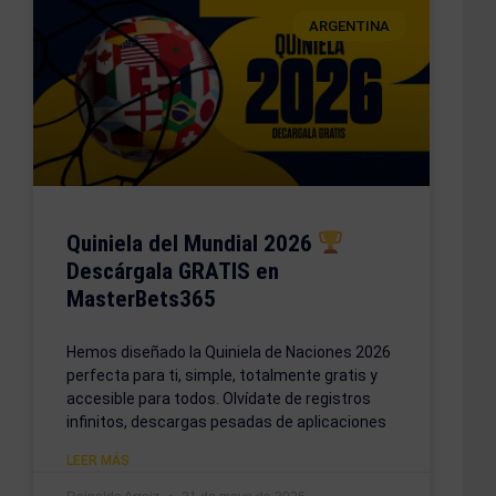
ARGENTINA
Quiniela del Mundial 2026
Descárgala GRATIS en
MasterBets365
Hemos diseñado la Quiniela de Naciones 2026
perfecta para ti, simple, totalmente gratis y
accesible para todos. Olvídate de registros
infinitos, descargas pesadas de aplicaciones
LEER MÁS