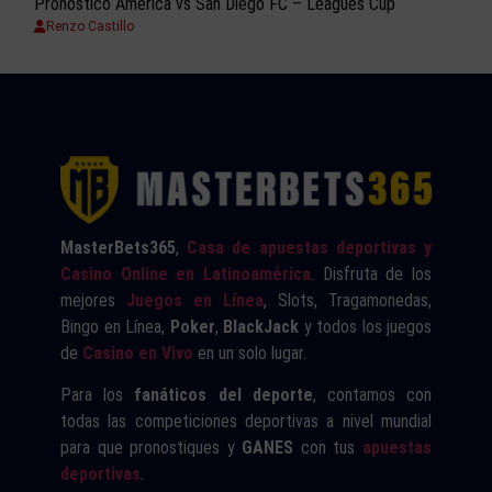
Pronóstico América vs San Diego FC – Leagues Cup
Renzo Castillo
MasterBets365
,
Casa de apuestas deportivas y
Casino Online en Latinoamérica
. Disfruta de los
mejores
Juegos en Línea
, Slots, Tragamonedas,
Bingo en Línea,
Poker
,
BlackJack
y todos los juegos
de
Casino en Vivo
en un solo lugar.
Para los
fanáticos del deporte
, contamos con
todas las competiciones deportivas a nivel mundial
para que pronostiques y
GANES
con tus
apuestas
deportivas
.