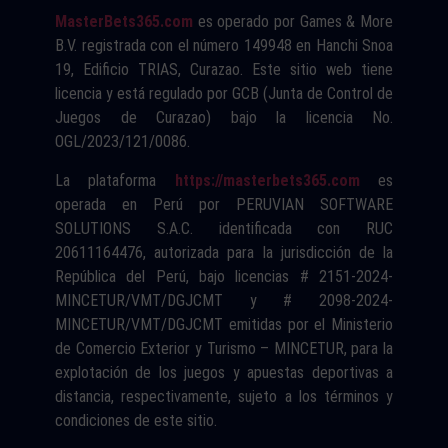
MasterBets365.com
es operado por Games & More
B.V. registrada con el número 149948 en Hanchi Snoa
19, Edificio TRIAS, Curazao. Este sitio web tiene
licencia y está regulado por GCB (Junta de Control de
Juegos de Curazao) bajo la licencia No.
OGL/2023/121/0086.
La plataforma
https://masterbets365.com
es
operada en Perú por PERUVIAN SOFTWARE
SOLUTIONS S.A.C. identificada con RUC
20611164476, autorizada para la jurisdicción de la
República del Perú, bajo licencias # 2151-2024-
MINCETUR/VMT/DGJCMT y # 2098-2024-
MINCETUR/VMT/DGJCMT emitidas por el Ministerio
de Comercio Exterior y Turismo – MINCETUR, para la
explotación de los juegos y apuestas deportivas a
distancia, respectivamente, sujeto a los términos y
condiciones de este sitio.