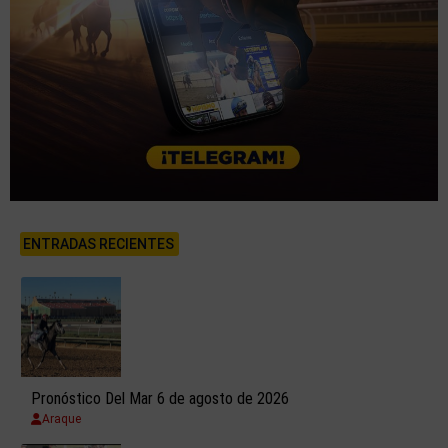
ENTRADAS RECIENTES
Pronóstico Del Mar 6 de agosto de 2026
Araque