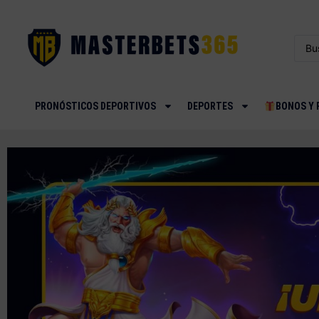
PRONÓSTICOS DEPORTIVOS
DEPORTES
BONOS Y