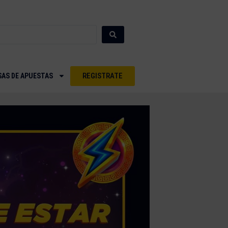
REGISTRATE
SAS DE APUESTAS