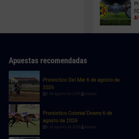
Pr
FC
Apuestas recomendadas
Pronóstico Del Mar 6 de agosto de
2026
6 de agosto de 2026
Araque
Pronóstico Colonial Downs 6 de
agosto de 2026
6 de agosto de 2026
Araque