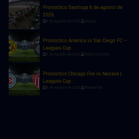
Pronóstico Saratoga 6 de agosto de
2026
6 de agosto de 2026
Araque
Pronóstico América vs San Diego FC –
Leagues Cup
5 de agosto de 2026
Renzo Castillo
Pronóstico Chicago Fire vs Necaxa |
Leagues Cup
5 de agosto de 2026
Manuel Gil