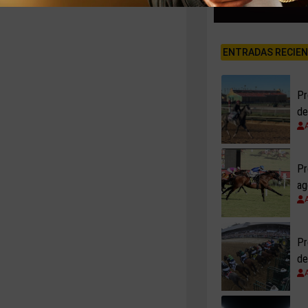
ENTRADAS RECIE
Pr
de
Pr
ag
Pr
de