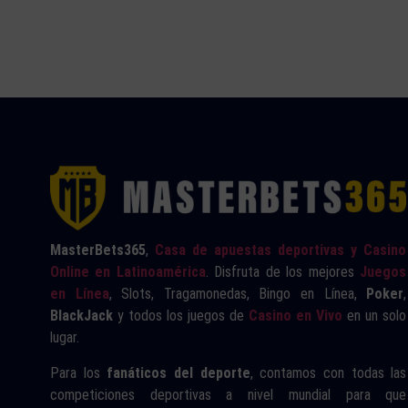
MasterBets365
,
Casa de apuestas deportivas y
Casino
Online en Latinoamérica
. Disfruta de los mejores
Juegos
en Línea
, Slots, Tragamonedas, Bingo en Línea,
Poker
,
BlackJack
y todos los juegos de
Casino en Vivo
en un solo
lugar.
Para los
fanáticos del deporte
, contamos con todas las
competiciones deportivas a nivel mundial para que