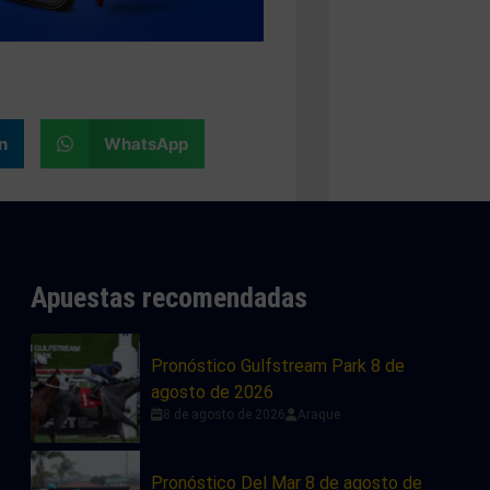
n
WhatsApp
Apuestas recomendadas
Pronóstico Gulfstream Park 8 de
agosto de 2026
8 de agosto de 2026
Araque
Pronóstico Del Mar 8 de agosto de