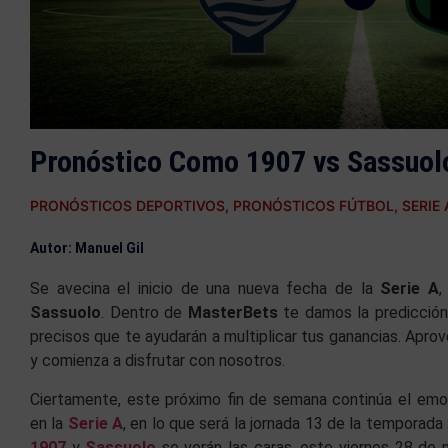
Pronóstico Como 1907 vs Sassuolo
PRONÓSTICOS DEPORTIVOS
,
PRONÓSTICOS FÚTBOL
,
SERIE 
Autor: Manuel Gil
Se avecina el inicio de una nueva fecha de la
Serie A
,
Sassuolo
. Dentro de
MasterBets
te damos la predicción
precisos que te ayudarán a multiplicar tus ganancias. Apro
y comienza a disfrutar con nosotros.
Ciertamente, este próximo fin de semana continúa el emoc
en la
Serie A
, en lo que será la jornada 13 de la temporad
1907
y
Sassuolo
se verán las caras, este viernes 28 de 