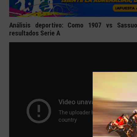
Análisis deportivo: Como 1907 vs Sassu
resultados Serie A