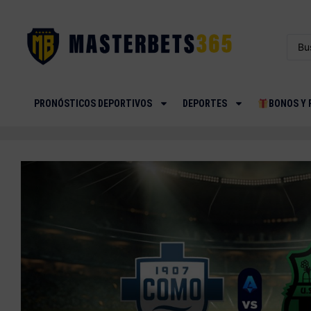
PRONÓSTICOS DEPORTIVOS
DEPORTES
BONOS Y