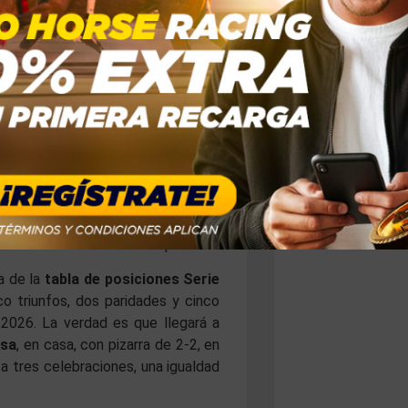
Pr
de
Pr
Br
ie A
, con 21 puntos acumulados;
errota en lo que va del calendario.
dor contundente de 5-1. Con este
rder, exhibiendo un gran estado de
n fila sin ceder los tres puntos.
a de la
tabla de posiciones Serie
co triunfos, dos paridades y cinco
2026. La verdad es que llegará a
isa
, en casa, con pizarra de 2-2, en
a tres celebraciones, una igualdad