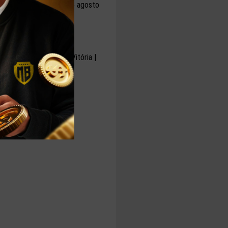
onóstico Saratoga 8 de agosto
 2026
Araque
onóstico Flamengo vs Vitória |
asileirao
Manuel Gil