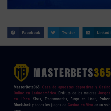
Facebook
Twitter
LinkedI
MasterBets365
,
Casa de apuestas deportivas y
Casino
Online en Latinoamérica
. Disfruta de los mejores
Juegos
en Línea
, Slots, Tragamonedas, Bingo en Línea,
Poker
,
BlackJack
y todos los juegos de
Casino en Vivo
en un solo
lugar.