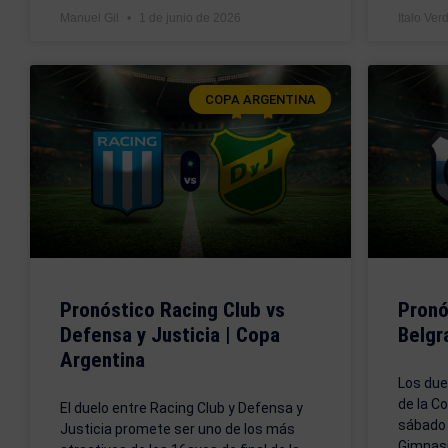
Manuel Gil
1 de junio de 2026
Italo Ve
COPA ARGENTINA
Pronóstico Racing Club vs
Pronó
Defensa y Justicia | Copa
Belgr
Argentina
Los due
de la C
El duelo entre Racing Club y Defensa y
sábado y
Justicia promete ser uno de los más
Gimnasi