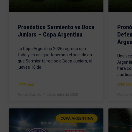
Pronóstico Sarmiento vs Boca
Pronó
Juniors – Copa Argentina
Defen
Argen
La Copa Argentina 2026 regresa con
todo y es así que tenemos el partido en
Una vez
que Sarmiento recibe a Boca Juniors, el
Argentin
jueves 16 de
hará co
Justici
LEER MÁS
LEER M
Renzo Castillo
15 de julio de 2026
Manuel G
COPA ARGENTINA