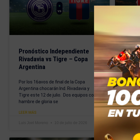
Pronóstico Independiente
Pronó
Rivadavia vs Tigre – Copa
vs Hu
Argentina
La Copa
hablar 
Por los 16avos de final de la Copa
alistar
Argentina chocarán Ind. Rivadavia y
espectá
Tigre este 12 de julio. Dos equipos con
Este
hambre de gloria se
LEER MÁS
LEER M
Luis Joel Moreno
10 de julio de 2026
Italo Ve