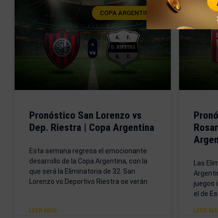
COPA ARGENTINA
Pronóstico San Lorenzo vs
Pronó
Dep. Riestra | Copa Argentina
Rosar
Argen
Esta semana regresa el emocionante
desarrollo de la Copa Argentina, con la
Las Eli
que será la Eliminatoria de 32. San
Argenti
Lorenzo vs Deportivo Riestra se verán
juegos i
el de E
LEER MÁS
LEER M