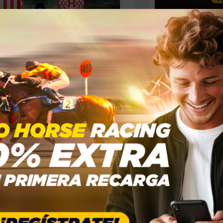
ENTRADAS RECIE
Pr
stico Barracas Central
vs
racán | Copa Argentina
 Argentina sigue dando que
Pr
y todos sus fanáticos deben
- 
se para disfrutar de diversos
culos a lo largo de la semana.
¿Q
ÁS
An
rde
1 de junio de 2026