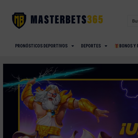
PRONÓSTICOS DEPORTIVOS
DEPORTES
BONOS Y