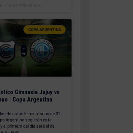
rde
29 de mayo de 2026
COPA ARGENTINA
stico Gimnasia Jujuy vs
ano | Copa Argentina
los de estas Eliminatorias de 32
opa Argentina seguirán este
 el primero del día será el de
a Jujuy vs