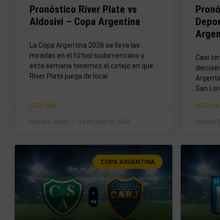
Pronóstico River Plate vs
Pronó
Aldosivi – Copa Argentina
Depor
Argen
La Copa Argentina 2026 se lleva las
miradas en el fútbol sudamericano y
Casi te
esta semana tenemos el cotejo en que
diecise
River Plate juega de local
Argenti
San Lor
LEER MÁS
LEER M
Renzo Castillo
16 de julio de 2026
Melissa
COPA ARGENTINA