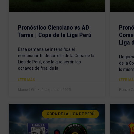
Pronóstico Cienciano vs AD
Pronó
Tarma | Copa de la Liga Perú
Comer
Liga 
Esta semana se intensifica el
emocionante desarrollo de la Copa de la
Llegamo
Liga de Perú, con lo que serán los
de la Co
octavos de final de la
lo mism
LEER MÁS
LEER M
Manuel Gil
9 de julio de 2026
Renzo Ca
COPA DE LA LIGA DE PERÚ