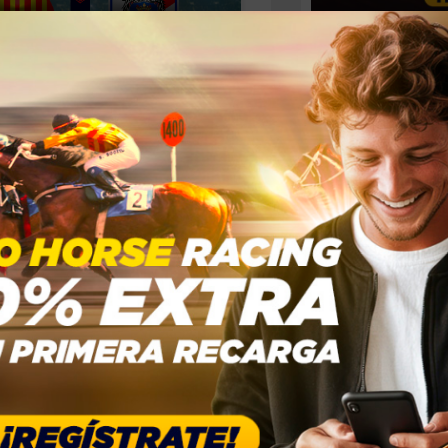
ENTRADAS RECIE
El
stico Grau vs Carlos
lo
cci – Copa de la Liga
pr
 de julio Grau y Carlos Mannucci
Pr
entarán en los octavos de final
de
pa de la Liga Perú. Se viene un
ÁS
Pr
l Moreno
8 de julio de 2026
ag