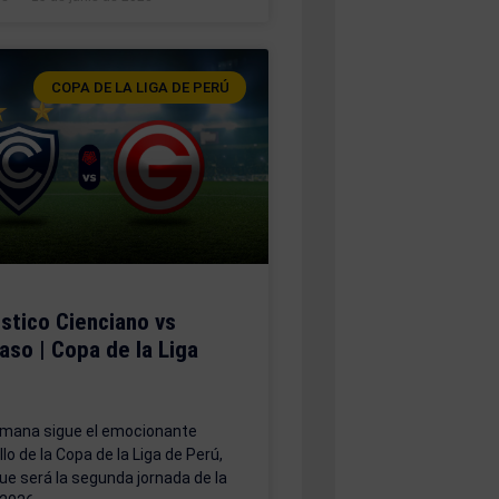
COPA DE LA LIGA DE PERÚ
stico Cienciano vs
laso | Copa de la Liga
mana sigue el emocionante
lo de la Copa de la Liga de Perú,
que será la segunda jornada de la