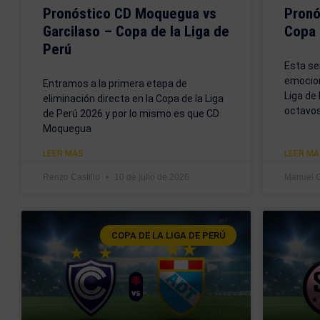
Pronóstico CD Moquegua vs
Pronó
Garcilaso – Copa de la Liga de
Copa 
Perú
Esta se
emocion
Entramos a la primera etapa de
Liga de 
eliminación directa en la Copa de la Liga
octavos 
de Perú 2026 y por lo mismo es que CD
Moquegua
LEER MÁS
LEER M
Renzo Castillo
10 de julio de 2026
Manuel G
COPA DE LA LIGA DE PERÚ