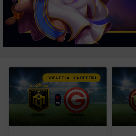
COPA DE LA LIGA DE PERÚ