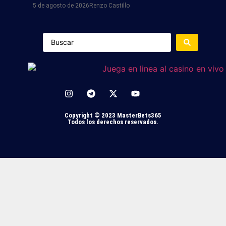
5 de agosto de 2026
Renzo Castillo
Copyright © 2023 MasterBets365
Todos los derechos reservados.