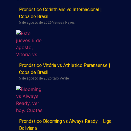
Pronóstico Corinthians vs Internacional |
Copa de Brasil
5 de agosto de 2026
Melissa Reyes
Pronóstico Vitória vs Athletico Paranaense |
Copa de Brasil
5 de agosto de 2026
Italo Verde
Pronóstico Blooming vs Always Ready – Liga
Boliviana