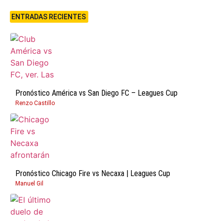
ENTRADAS RECIENTES
Pronóstico América vs San Diego FC – Leagues Cup
Renzo Castillo
Pronóstico Chicago Fire vs Necaxa | Leagues Cup
Manuel Gil