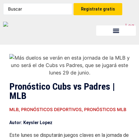
Registrate gratis
PRONÓSTICOS DEPORTIVOS
🎁 BONOS Y PROMOCIONES
🎮 JUEGOS EN LÍNEA
🎰 CASINO ONLINE
CASAS DE APUESTAS
Pronóstico Cubs vs Padres |
MLB
MLB
,
PRONÓSTICOS DEPORTIVOS
,
PRONÓSTICOS MLB
Autor: Keysler Lopez
Este lunes se disputarán juegos claves en la jornada de