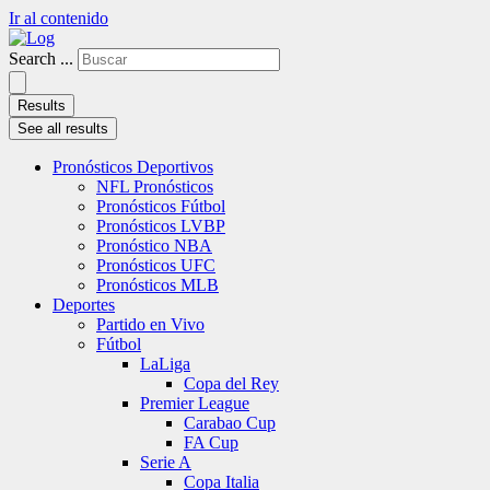
Ir al contenido
Search ...
Results
See all results
Pronósticos Deportivos
NFL Pronósticos
Pronósticos Fútbol
Pronósticos LVBP
Pronóstico NBA
Pronósticos UFC
Pronósticos MLB
Deportes
Partido en Vivo
Fútbol
LaLiga
Copa del Rey
Premier League
Carabao Cup
FA Cup
Serie A
Copa Italia