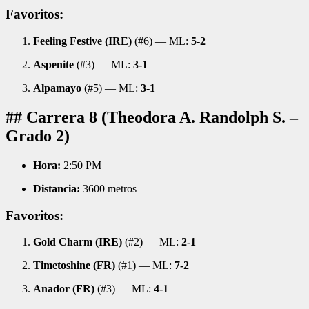
Favoritos:
Feeling Festive (IRE)
(#6) — ML:
5-2
Aspenite
(#3) — ML:
3-1
Alpamayo
(#5) — ML:
3-1
## Carrera 8 (Theodora A. Randolph S. –
Grado 2)
Hora:
2:50 PM
Distancia:
3600 metros
Favoritos:
Gold Charm (IRE)
(#2) — ML:
2-1
Timetoshine (FR)
(#1) — ML:
7-2
Anador (FR)
(#3) — ML:
4-1