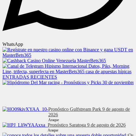
WhatsApp
ENTRADAS RECIENTES
Pronóstico Gulfstream Park 9 de agosto de
2026
Araque
Pronóstico Saratoga 9 de agosto de 2026
Araque
¿Qué