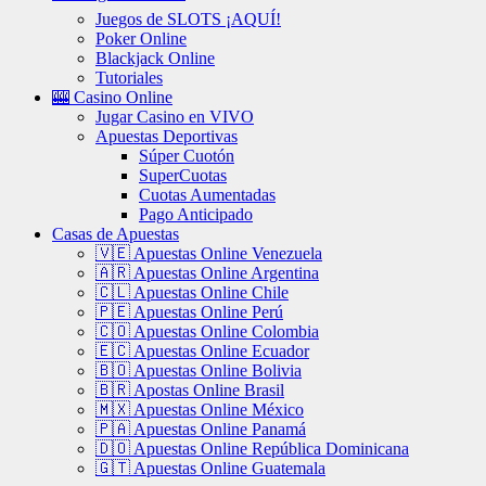
Juegos de SLOTS ¡AQUÍ!
Poker Online
Blackjack Online
Tutoriales
🎰 Casino Online
Jugar Casino en VIVO
Apuestas Deportivas
Súper Cuotón
SuperCuotas
Cuotas Aumentadas
Pago Anticipado
Casas de Apuestas
🇻🇪 Apuestas Online Venezuela
🇦🇷 Apuestas Online Argentina
🇨🇱 Apuestas Online Chile
🇵🇪 Apuestas Online Perú
🇨🇴 Apuestas Online Colombia
🇪🇨 Apuestas Online Ecuador
🇧🇴 Apuestas Online Bolivia
🇧🇷 Apostas Online Brasil
🇲🇽 Apuestas Online México
🇵🇦 Apuestas Online Panamá
🇩🇴 Apuestas Online República Dominicana
🇬🇹 Apuestas Online Guatemala