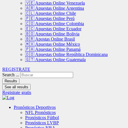
🇻🇪 Apuestas Online Venezuela
🇦🇷 Apuestas Online Argentina
🇨🇱 Apuestas Online Chile
🇵🇪 Apuestas Online Perú
🇨🇴 Apuestas Online Colombia
🇪🇨 Apuestas Online Ecuador
🇧🇴 Apuestas Online Bolivia
🇧🇷 Apostas Online Brasil
🇲🇽 Apuestas Online México
🇵🇦 Apuestas Online Panamá
🇩🇴 Apuestas Online República Dominicana
🇬🇹 Apuestas Online Guatemala
REGISTRATE
Search ...
Results
See all results
Registrate gratis
Pronósticos Deportivos
NFL Pronósticos
Pronósticos Fútbol
Pronósticos LVBP
Pronóstico NBA