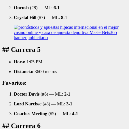
Onrush
(#8) — ML:
6-1
Crystal Hill
(#7) — ML:
8-1
## Carrera 5
Hora:
1:05 PM
Distancia:
3600 metros
Favoritos:
Doctor Davis
(#6) — ML:
2-1
Lord Narcisse
(#8) — ML:
3-1
Coaches Meeting
(#5) — ML:
4-1
## Carrera 6