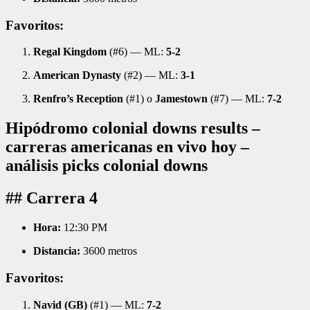
Favoritos:
Regal Kingdom
(#6) — ML:
5-2
American Dynasty
(#2) — ML:
3-1
Renfro’s Reception
(#1) o
Jamestown
(#7) — ML:
7-2
Hipódromo colonial downs results –
carreras americanas en vivo hoy –
análisis picks colonial downs
## Carrera 4
Hora:
12:30 PM
Distancia:
3600 metros
Favoritos:
Navid (GB)
(#1) — ML:
7-2