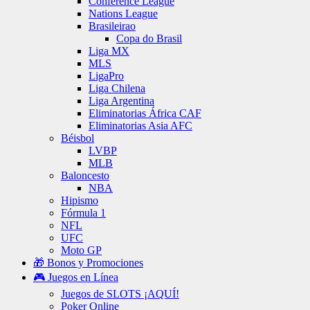
Conference League
Nations League
Brasileirao
Copa do Brasil
Liga MX
MLS
LigaPro
Liga Chilena
Liga Argentina
Eliminatorias África CAF
Eliminatorias Asia AFC
Béisbol
LVBP
MLB
Baloncesto
NBA
Hipismo
Fórmula 1
NFL
UFC
Moto GP
🎁 Bonos y Promociones
🎮 Juegos en Línea
Juegos de SLOTS ¡AQUÍ!
Poker Online