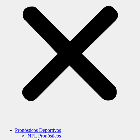
Pronósticos Deportivos
NFL Pronósticos