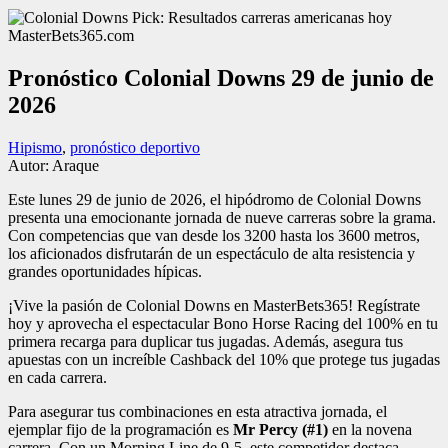
Pronóstico Colonial Downs 29 de junio de
2026
Hipismo
,
pronóstico deportivo
Autor: Araque
Este lunes 29 de junio de 2026, el hipódromo de Colonial Downs
presenta una emocionante jornada de nueve carreras sobre la grama.
Con competencias que van desde los 3200 hasta los 3600 metros,
los aficionados disfrutarán de un espectáculo de alta resistencia y
grandes oportunidades hípicas.
¡Vive la pasión de Colonial Downs en MasterBets365! Regístrate
hoy y aprovecha el espectacular Bono Horse Racing del 100% en tu
primera recarga para duplicar tus jugadas. Además, asegura tus
apuestas con un increíble Cashback del 10% que protege tus jugadas
en cada carrera.
Para asegurar tus combinaciones en esta atractiva jornada, el
ejemplar fijo de la programación es
Mr Percy (#1)
en la novena
carrera. Con un Morning Line de 9-5, este competidor destaca