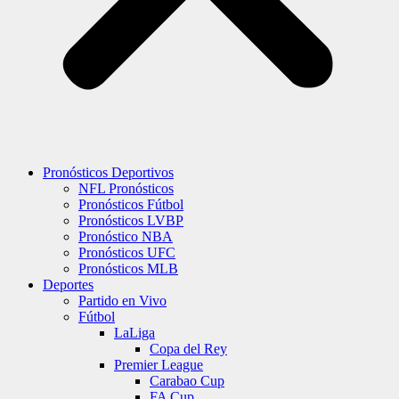
Pronósticos Deportivos
NFL Pronósticos
Pronósticos Fútbol
Pronósticos LVBP
Pronóstico NBA
Pronósticos UFC
Pronósticos MLB
Deportes
Partido en Vivo
Fútbol
LaLiga
Copa del Rey
Premier League
Carabao Cup
FA Cup