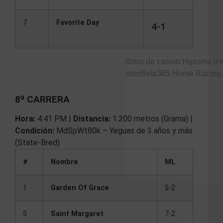
7
Favorite Day
4-1
8ª CARRERA
Hora:
4:41 PM |
Distancia:
1.200 metros (Grama) |
Condición:
MdSpWt80k – Yeguas de 3 años y más
(State-Bred)
#
Nombre
ML
1
Garden Of Grace
5-2
5
Saint Margaret
7-2