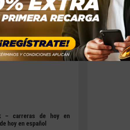
k – carreras de hoy en
 de hoy en español