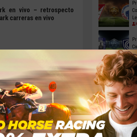
Pr
rk en vivo – retrospecto
Co
ark carreras en vivo
Le
Pr
Ci