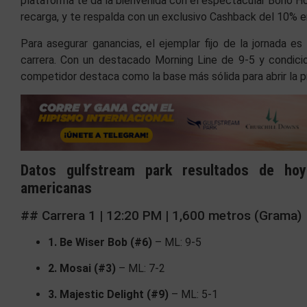
plataforma te da la bienvenida con el espectacular Bono H
recarga, y te respalda con un exclusivo Cashback del 10% 
Para asegurar ganancias, el ejemplar fijo de la jornada es
carrera. Con un destacado Morning Line de 9-5 y condicio
competidor destaca como la base más sólida para abrir la
Datos gulfstream park resultados de hoy
americanas
## Carrera 1 | 12:20 PM | 1,600 metros (Grama)
1. Be Wiser Bob (#6)
– ML: 9-5
2. Mosai (#3)
– ML: 7-2
3. Majestic Delight (#9)
– ML: 5-1