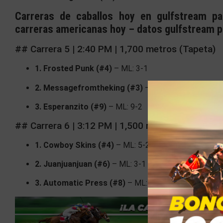
Carreras de caballos hoy en gulfstream pa
carreras americanas hoy – datos gulfstream p
## Carrera 5 | 2:40 PM | 1,700 metros (Tapeta)
1. Frosted Punk (#4)
– ML: 3-1
2. Messagefromtheking (#3)
– ML: 4-1
3. Esperanzito (#9)
– ML: 9-2
## Carrera 6 | 3:12 PM | 1,500 metros (Grama)
1. Cowboy Skins (#4)
– ML: 5-2
2. Juanjuanjuan (#6)
– ML: 3-1
3. Automatic Press (#8)
– ML: 4-1