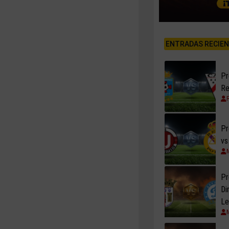
ENTRADAS RECIE
Pr
Re
Pr
vs
Pr
Di
Le