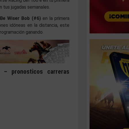
orse Racing del 100% en tu primera
en tus jugadas semanales.
Be Wiser Bob
(#6)
en la primera
nes idóneas en la distancia, este
 programación ganando
.
 – pronosticos carreras