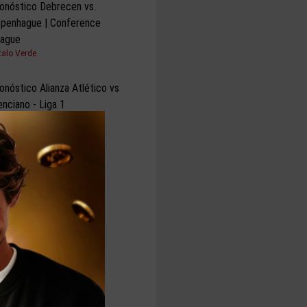
onóstico Debrecen vs.
penhague | Conference
ague
Italo Verde
onóstico Alianza Atlético vs
enciano - Liga 1
Guillermo Maza Ancajima