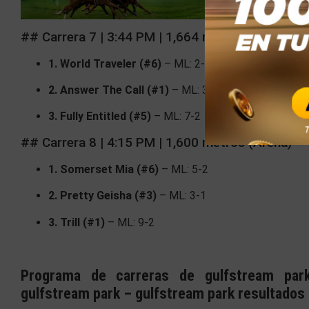
## Carrera 7 | 3:44 PM | 1,664 metros (Tapeta)
1. World Traveler (#6)
– ML: 2-1
2. Answer The Call (#1)
– ML: 3-1
3. Fully Entitled (#5)
– ML: 7-2
## Carrera 8 | 4:15 PM | 1,600 metros (Arena)
1. Somerset Mia (#6)
– ML: 5-2
2. Pretty Geisha (#3)
– ML: 3-1
3. Trill (#1)
– ML: 9-2
Programa de carreras de gulfstream par
gulfstream park – gulfstream park resultados