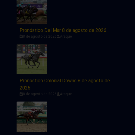
Pronóstico Del Mar 8 de agosto de 2026
8 de agosto de 2026
Araque
Pronóstico Colonial Downs 8 de agosto de
2026
8 de agosto de 2026
Araque