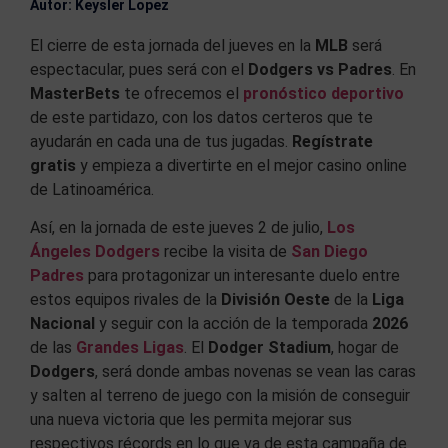
Autor: Keysler Lopez
El cierre de esta jornada del jueves en la
MLB
será
espectacular, pues será con el
Dodgers vs Padres
. En
MasterBets
te ofrecemos el
pronóstico deportivo
de este partidazo, con los datos certeros que te
ayudarán en cada una de tus jugadas.
Regístrate
gratis
y empieza a divertirte en el mejor casino online
de Latinoamérica.
Así, en la jornada de este jueves 2 de julio,
Los
Ángeles Dodgers
recibe la visita de
San Diego
Padres
para protagonizar un interesante duelo entre
estos equipos rivales de la
División Oeste
de la
Liga
Nacional
y seguir con la acción de la temporada
2026
de las
Grandes Ligas
. El
Dodger Stadium
, hogar de
Dodgers
, será donde ambas novenas se vean las caras
y salten al terreno de juego con la misión de conseguir
una nueva victoria que les permita mejorar sus
respectivos récords en lo que va de esta campaña de