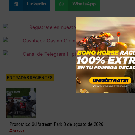
LinkedIn
WhatsApp
ENTRADAS RECIENTES
Pronóstico Gulfstream Park 8 de agosto de 2026
Araque