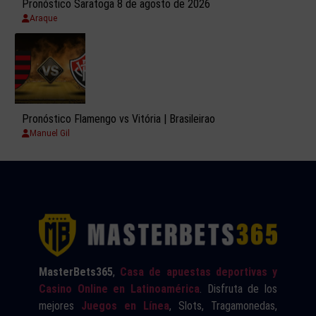
Pronóstico Saratoga 8 de agosto de 2026
Araque
Pronóstico Flamengo vs Vitória | Brasileirao
Manuel Gil
MasterBets365
,
Casa de apuestas deportivas y
Casino Online en Latinoamérica
. Disfruta de los
mejores
Juegos en Línea
, Slots, Tragamonedas,