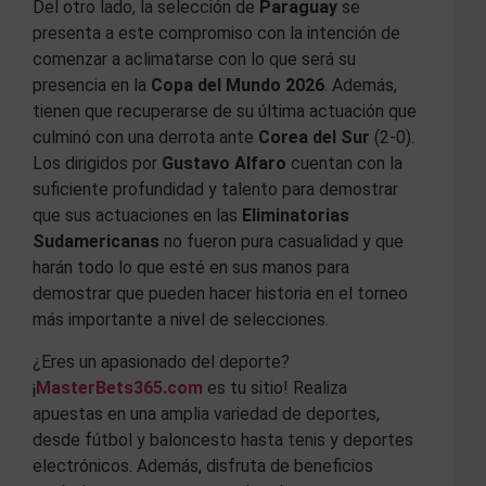
Del otro lado, la selección de
Paraguay
se
presenta a este compromiso con la intención de
comenzar a aclimatarse con lo que será su
presencia en la
Copa del Mundo 2026
. Además,
tienen que recuperarse de su última actuación que
culminó con una derrota ante
Corea del Sur
(2-0).
Los dirigidos por
Gustavo Alfaro
cuentan con la
suficiente profundidad y talento para demostrar
que sus actuaciones en las
Eliminatorias
Sudamericanas
no fueron pura casualidad y que
harán todo lo que esté en sus manos para
demostrar que pueden hacer historia en el torneo
más importante a nivel de selecciones.
¿Eres un apasionado del deporte?
¡
MasterBets365.com
es tu sitio! Realiza
apuestas en una amplia variedad de deportes,
desde fútbol y baloncesto hasta tenis y deportes
electrónicos. Además, disfruta de beneficios