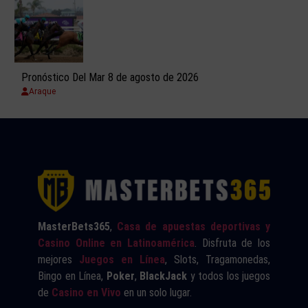
Pronóstico Del Mar 8 de agosto de 2026
Araque
MasterBets365
,
Casa de apuestas deportivas y
Casino Online en Latinoamérica
. Disfruta de los
mejores
Juegos en Línea
, Slots, Tragamonedas,
Bingo en Línea,
Poker
,
BlackJack
y todos los juegos
de
Casino en Vivo
en un solo lugar.