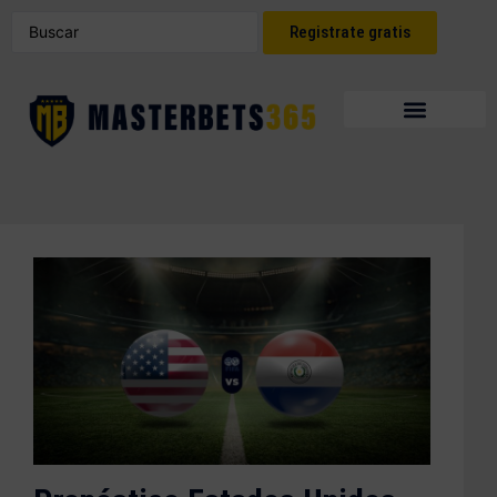
Registrate gratis