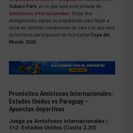
Subaru Park
, en lo que será esta jornada de
Amistosos Internacionales
. Estas dos
delegaciones siguen su preparación para llegar a
estar en óptimas condiciones de cara a lo que será
su histórica participación en la próxima
Copa del
Mundo 2026
.
Pronóstico Amistosos Internacionales:
Estados Unidos vs Paraguay –
Apuestas deportivas
Juega ya Amistosos Internacionales |
1×2: Estados Unidos (Cuota 2.20)