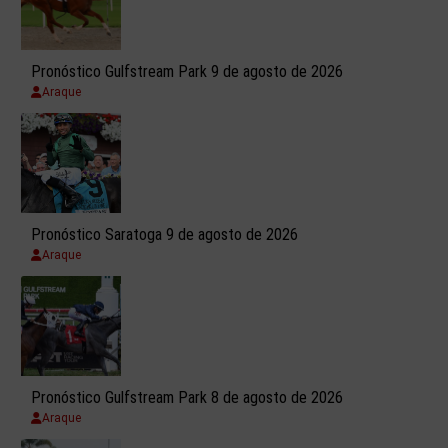
Pronóstico Gulfstream Park 9 de agosto de 2026
Araque
Pronóstico Saratoga 9 de agosto de 2026
Araque
Pronóstico Gulfstream Park 8 de agosto de 2026
Araque