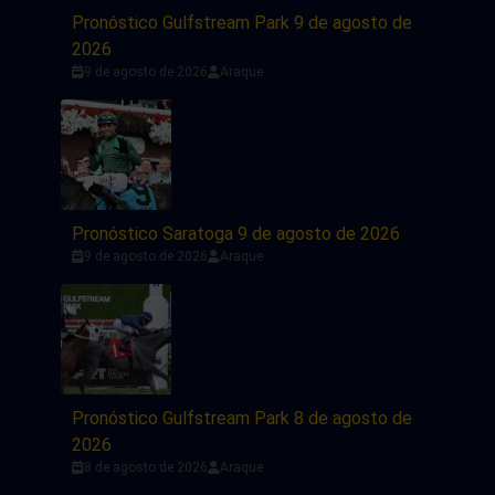
Pronóstico Gulfstream Park 9 de agosto de
2026
9 de agosto de 2026
Araque
Pronóstico Saratoga 9 de agosto de 2026
9 de agosto de 2026
Araque
Pronóstico Gulfstream Park 8 de agosto de
2026
8 de agosto de 2026
Araque