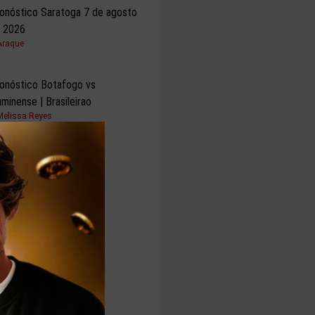
onóstico Saratoga 7 de agosto
 2026
Araque
onóstico Botafogo vs
uminense | Brasileirao
Melissa Reyes