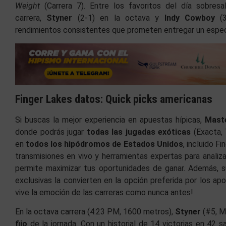
Weight
(Carrera 7). Entre los favoritos del día sobres
carrera,
Styner
(2-1) en la octava y
Indy Cowboy
(3
rendimientos consistentes que prometen entregar un espect
Finger Lakes datos: Quick picks americanas
Si buscas la mejor experiencia en apuestas hípicas,
Mast
donde podrás jugar
todas las jugadas exóticas
(Exacta, 
en
todos los hipódromos de Estados Unidos
, incluido F
transmisiones en vivo y herramientas expertas para analiz
permite maximizar tus oportunidades de ganar. Además, su
exclusivas la convierten en la opción preferida por los ap
vive la emoción de las carreras como nunca antes!
En la octava carrera (4:23 PM, 1600 metros),
Styner
(#5, M
fijo
de la jornada. Con un historial de 14 victorias en 42 s