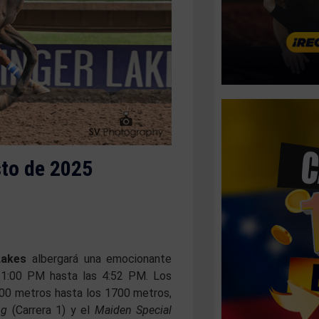
sto de 2025
Lakes
albergará una emocionante
a 1:00 PM hasta las 4:52 PM. Los
100 metros hasta los 1700 metros,
ng
(Carrera 1) y el
Maiden Special