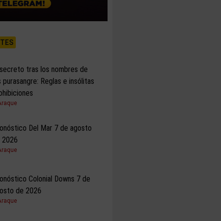
NTES
 secreto tras los nombres de
s purasangre: Reglas e insólitas
ohibiciones
Araque
onóstico Del Mar 7 de agosto
 2026
Araque
onóstico Colonial Downs 7 de
osto de 2026
Araque