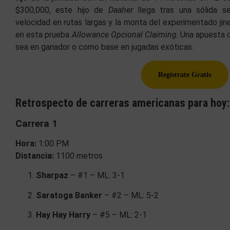
$300,000, este hijo de
Daaher
llega tras una sólida s
velocidad en rutas largas y la monta del experimentado ji
en esta prueba
Allowance Opcional Claiming
. Una apuesta c
sea en ganador o como base en jugadas exóticas.
Regístrate Gratis
Retrospecto de carreras americanas para hoy:
Carrera 1
Hora:
1:00 PM
Distancia:
1100 metros
Sharpaz
– #1 – ML: 3-1
Saratoga Banker
– #2 – ML: 5-2
Hay Hay Harry
– #5 – ML: 2-1