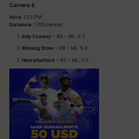
Carrera 6
Hora:
3:25 PM
Distancia:
1700 metros
Indy Cowboy
– #5 – ML: 3-1
Winning Drive
– #8 – ML: 5-2
Henrythethird
– #2 – ML: 7-2