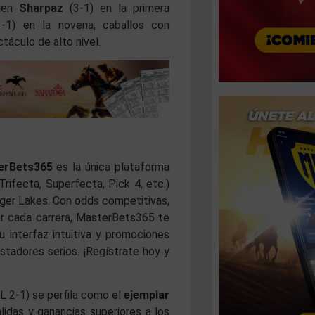
alen
Sharpaz
(3-1) en la primera
-1) en la novena, caballos con
áculo de alto nivel.
erBets365
es la única plataforma
Trifecta, Superfecta, Pick 4, etc.)
inger Lakes. Con odds competitivas,
ar cada carrera, MasterBets365 te
 interfaz intuitiva y promociones
ostadores serios. ¡Regístrate hoy y
L 2-1) se perfila como el
ejemplar
alidas y ganancias superiores a los