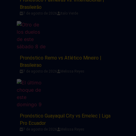
Brasileirão
7 de agosto de 2026
Italo Verde
Pronóstico Remo vs Atlético Mineiro |
Brasileirao
7 de agosto de 2026
Melissa Reyes
Pronóstico Guayaquil City vs Emelec | Liga
Pro Ecuador
7 de agosto de 2026
Melissa Reyes