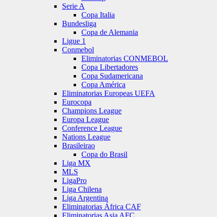
Serie A
Copa Italia
Bundesliga
Copa de Alemania
Ligue 1
Conmebol
Eliminatorias CONMEBOL
Copa Libertadores
Copa Sudamericana
Copa América
Eliminatorias Europeas UEFA
Eurocopa
Champions League
Europa League
Conference League
Nations League
Brasileirao
Copa do Brasil
Liga MX
MLS
LigaPro
Liga Chilena
Liga Argentina
Eliminatorias África CAF
Eliminatorias Asia AFC