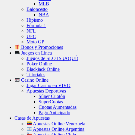
MLB
Baloncesto
NBA
Hipismo
Fórmula 1
NFL
UFC
Moto GP
Bonos y Promociones
Juegos en Línea
Juegos de SLOTS ¡AQUÍ!
Poker Online
Blackjack Online
Tutoriales
Casino Online
Jugar Casino en VIVO
Apuestas Deportivas
Súper Cuotón
SuperCuotas
Cuotas Aumentadas
Pago Anticipado
Casas de Apuestas
Apuestas Online Venezuela
Apuestas Online Argentina
Apuestas Online Chile