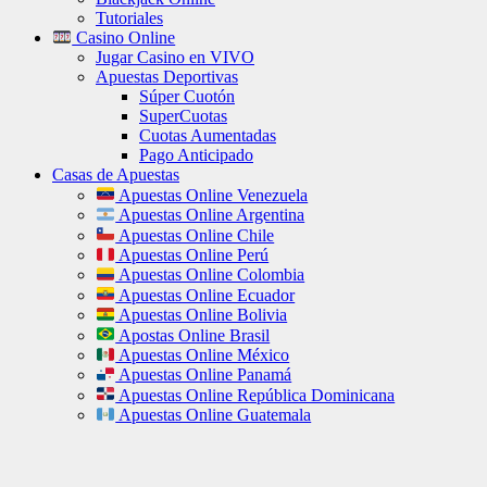
Tutoriales
Casino Online
Jugar Casino en VIVO
Apuestas Deportivas
Súper Cuotón
SuperCuotas
Cuotas Aumentadas
Pago Anticipado
Casas de Apuestas
Apuestas Online Venezuela
Apuestas Online Argentina
Apuestas Online Chile
Apuestas Online Perú
Apuestas Online Colombia
Apuestas Online Ecuador
Apuestas Online Bolivia
Apostas Online Brasil
Apuestas Online México
Apuestas Online Panamá
Apuestas Online República Dominicana
Apuestas Online Guatemala