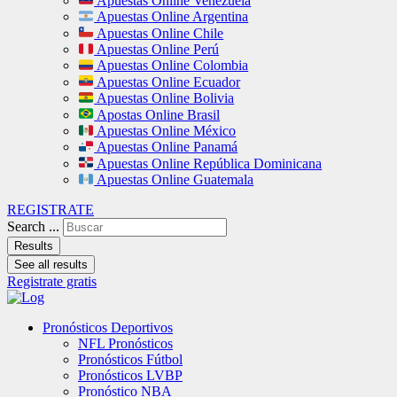
Apuestas Online Venezuela
Apuestas Online Argentina
Apuestas Online Chile
Apuestas Online Perú
Apuestas Online Colombia
Apuestas Online Ecuador
Apuestas Online Bolivia
Apostas Online Brasil
Apuestas Online México
Apuestas Online Panamá
Apuestas Online República Dominicana
Apuestas Online Guatemala
REGISTRATE
Search ...
Results
See all results
Registrate gratis
Pronósticos Deportivos
NFL Pronósticos
Pronósticos Fútbol
Pronósticos LVBP
Pronóstico NBA