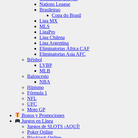
Nations League
Brasileirao
Copa do Brasil
Liga MX
MLS
LigaPro
Liga Chilena
Liga Argentina
Eliminatorias África CAF
Eliminatorias Asia AFC
Béisbol
LVBP
MLB
Baloncesto
NBA
Hipismo
Fórmula 1
NFL
UFC
Moto GP
Bonos y Promociones
Juegos en Línea
Juegos de SLOTS ¡AQUÍ!
Poker Online
Blackjack Online