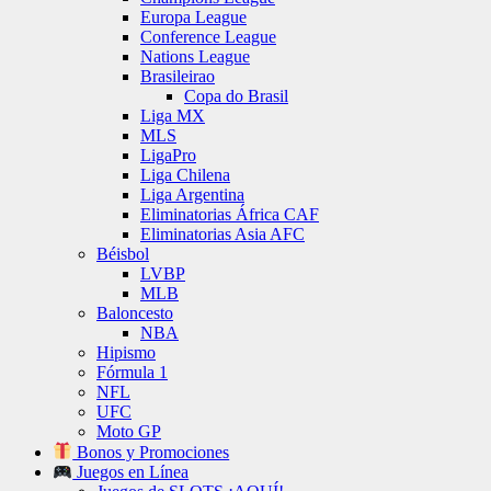
Europa League
Conference League
Nations League
Brasileirao
Copa do Brasil
Liga MX
MLS
LigaPro
Liga Chilena
Liga Argentina
Eliminatorias África CAF
Eliminatorias Asia AFC
Béisbol
LVBP
MLB
Baloncesto
NBA
Hipismo
Fórmula 1
NFL
UFC
Moto GP
Bonos y Promociones
Juegos en Línea