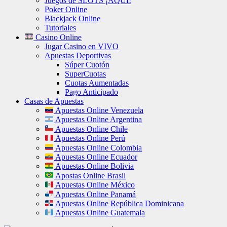
Juegos de SLOTS ¡AQUÍ!
Poker Online
Blackjack Online
Tutoriales
Casino Online
Jugar Casino en VIVO
Apuestas Deportivas
Súper Cuotón
SuperCuotas
Cuotas Aumentadas
Pago Anticipado
Casas de Apuestas
Apuestas Online Venezuela
Apuestas Online Argentina
Apuestas Online Chile
Apuestas Online Perú
Apuestas Online Colombia
Apuestas Online Ecuador
Apuestas Online Bolivia
Apostas Online Brasil
Apuestas Online México
Apuestas Online Panamá
Apuestas Online República Dominicana
Apuestas Online Guatemala