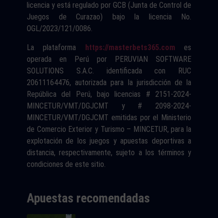
licencia y está regulado por GCB (Junta de Control de
Juegos de Curazao) bajo la licencia No.
OGL/2023/121/0086.
La plataforma
https://masterbets365.com
es
operada en Perú por PERUVIAN SOFTWARE
SOLUTIONS S.A.C. identificada con RUC
20611164476, autorizada para la jurisdicción de la
República del Perú, bajo licencias # 2151-2024-
MINCETUR/VMT/DGJCMT y # 2098-2024-
MINCETUR/VMT/DGJCMT emitidas por el Ministerio
de Comercio Exterior y Turismo – MINCETUR, para la
explotación de los juegos y apuestas deportivas a
distancia, respectivamente, sujeto a los términos y
condiciones de este sitio.
Apuestas recomendadas