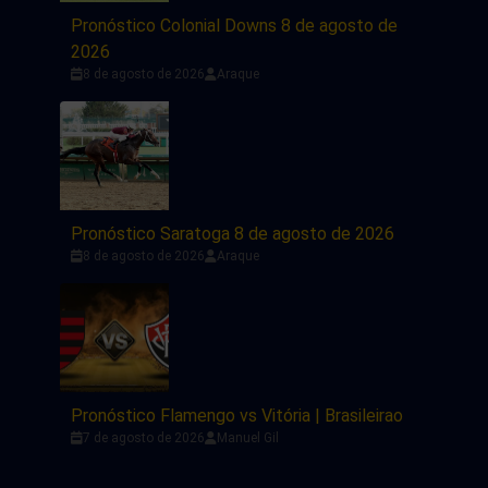
Pronóstico Colonial Downs 8 de agosto de
2026
8 de agosto de 2026
Araque
Pronóstico Saratoga 8 de agosto de 2026
8 de agosto de 2026
Araque
Pronóstico Flamengo vs Vitória | Brasileirao
7 de agosto de 2026
Manuel Gil