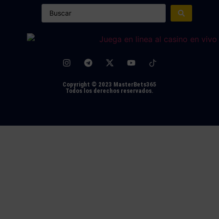
Copyright © 2023 MasterBets365
Todos los derechos reservados.