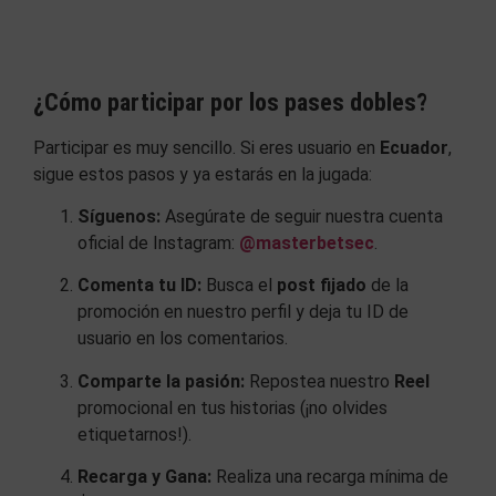
¿Cómo participar por los pases dobles?
Participar es muy sencillo. Si eres usuario en
Ecuador
,
sigue estos pasos y ya estarás en la jugada:
Síguenos:
Asegúrate de seguir nuestra cuenta
oficial de Instagram:
@masterbetsec
.
Comenta tu ID:
Busca el
post fijado
de la
promoción en nuestro perfil y deja tu ID de
usuario en los comentarios.
Comparte la pasión:
Repostea nuestro
Reel
promocional en tus historias (¡no olvides
etiquetarnos!).
Recarga y Gana:
Realiza una recarga mínima de