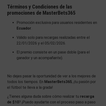
Términos y Condiciones de las
promociones de MasterBets365
Promoción exclusiva para usuarios residentes en
Ecuador
.
Válido solo para recargas realizadas entre el
22/01/2026 y el 05/02/2026.
El premio consiste en un pase doble (para el
ganador y un acompañante).
No dejes pasar la oportunidad de ver a los mejores de
todos los tiempos. En
MasterBets365
, ¡tu pasión por
el fútbol te lleva a la grada!
¿Tienes alguna duda sobre cómo realizar tu
recarga
de $10
? ¡Puedo ayudarte con el proceso paso a paso