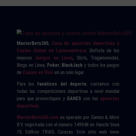
MasterBets365
,
Casa de apuestas deportivas y
Casino Online en Latinoamérica
. Disfruta de los
mejores
Juegos en Línea
, Slots, Tragamonedas,
Bingo en Línea,
Poker
,
BlackJack
y todos los juegos
de
Casino en Vivo
en un solo lugar.
Para los
fanáticos del deporte
, contamos con
todas las competiciones deportivas a nivel mundial
para que pronostiques y
GANES
con tus
apuestas
deportivas
.
MasterBets365.com
es operado por Games & More
B.V. registrada con el número 149948 en Hanchi Snoa
19, Edificio TRIAS, Curazao. Este sitio web tiene