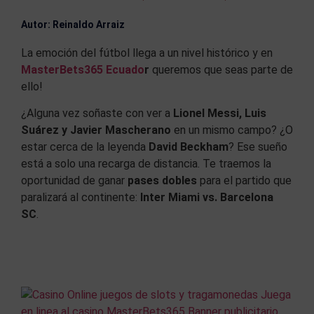
Autor: Reinaldo Arraiz
La emoción del fútbol llega a un nivel histórico y en
MasterBets365 Ecuado
r
queremos que seas parte de
ello!
¿Alguna vez soñaste con ver a
Lionel Messi, Luis
Suárez y Javier Mascherano
en un mismo campo? ¿O
estar cerca de la leyenda
David Beckham
? Ese sueño
está a solo una recarga de distancia. Te traemos la
oportunidad de ganar
pases dobles
para el partido que
paralizará al continente:
Inter Miami vs. Barcelona
SC
.