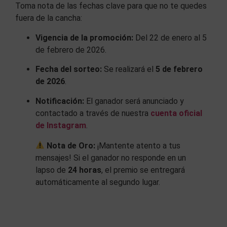
Toma nota de las fechas clave para que no te quedes
fuera de la cancha:
Vigencia de la promoción:
Del 22 de enero al 5
de febrero de 2026.
Fecha del sorteo:
Se realizará el
5
de febrero
de 2026
.
Notificación:
El ganador será anunciado y
contactado a través de nuestra
cuenta oficial
de
Instagram
.
Nota de Oro:
¡Mantente atento a tus
mensajes! Si el ganador no responde en un
lapso de
24 horas
, el premio se entregará
automáticamente al segundo lugar.