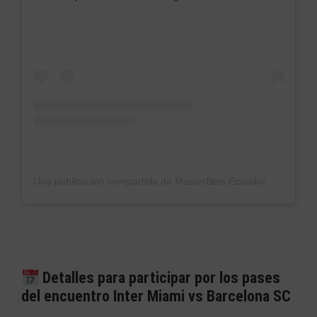
Una publicación compartida de MasterBets Ecuador
(@mast
Detalles para participar por los pases
del encuentro Inter Miami vs Barcelona SC