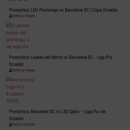
Pronóstico LDU Portoviejo vs Barcelona SC | Copa Ecuador
Melissa Reyes
Pronóstico Leones del Norte vs Barcelona SC - Liga Pro
Ecuador
Melissa Reyes
Pronóstico Barcelona SC vs LDU Quito – Liga Pro de
Ecuador
Renzo Castillo