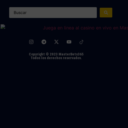
Copyright © 2023 MasterBets365
Todos los derechos reservados.