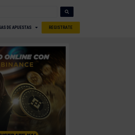
REGISTRATE
SAS DE APUESTAS