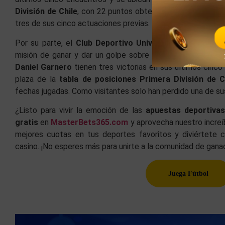
División de Chile
, con 22 puntos obtenidos en 13 jornada
tres de sus cinco actuaciones previas.
Por su parte, el
Club Deportivo Universidad Católica
se
misión de ganar y dar un golpe sobre la mesa en esta eta
Daniel Garnero
tienen tres victorias en sus últimos cinco
plaza de la
tabla de posiciones Primera División de C
fechas jugadas. Como visitantes solo han perdido una de su
¿Listo para vivir la emoción de las
apuestas deportivas
gratis
en
MasterBets365.com
y aprovecha nuestro increí
mejores cuotas en tus deportes favoritos y diviértete 
casino. ¡No esperes más para unirte a la comunidad de gana
Juega Fútbol