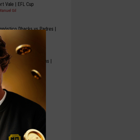
rt Vale | EFL Cup
Manuel Gil
onóstico Dbacks vs Padres |
LB
Keysler Lopez
onóstico Royals vs Twins |
LB
Keysler Lopez