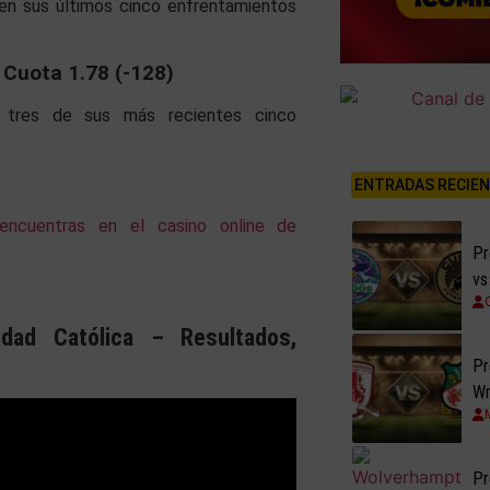
 en sus últimos cinco enfrentamientos
– Cuota 1.78 (-128)
tres de sus más recientes cinco
ENTRADAS RECIE
Pr
vs
idad Católica – Resultados,
Pr
Wr
Pr