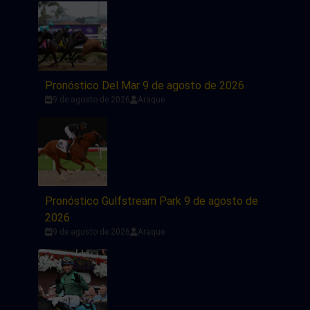
Pronóstico Del Mar 9 de agosto de 2026
9 de agosto de 2026
Araque
Pronóstico Gulfstream Park 9 de agosto de
2026
9 de agosto de 2026
Araque