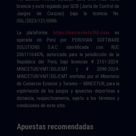
licencia y está regulado por GCB (Junta de Control de
Juegos de Curazao) bajo la licencia No.
OGL/2023/121/0086.
La plataforma
https://masterbets365.com
es
operada en Perú por PERUVIAN SOFTWARE
SOLUTIONS S.A.C. identificada con RUC
20611164476, autorizada para la jurisdicción de la
República del Perú, bajo licencias # 2151-2024-
MINCETUR/VMT/DGJCMT y # 2098-2024-
MINCETUR/VMT/DGJCMT emitidas por el Ministerio
de Comercio Exterior y Turismo – MINCETUR, para la
explotación de los juegos y apuestas deportivas a
distancia, respectivamente, sujeto a los términos y
condiciones de este sitio.
Apuestas recomendadas