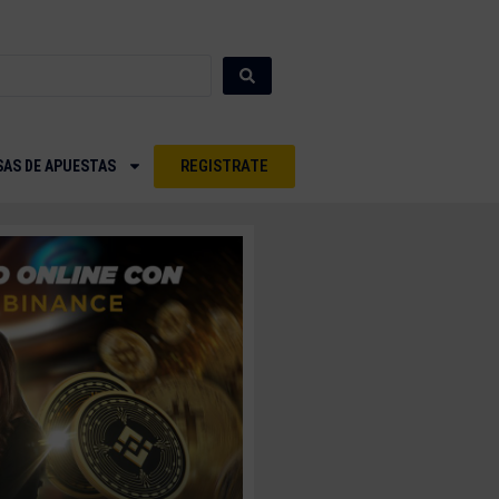
REGISTRATE
SAS DE APUESTAS