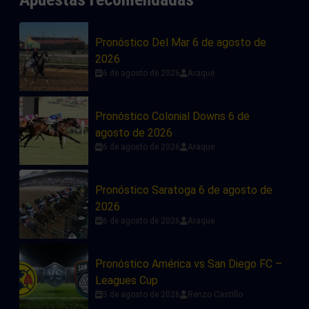
Pronóstico Del Mar 6 de agosto de
2026
6 de agosto de 2026
Araque
Pronóstico Colonial Downs 6 de
agosto de 2026
6 de agosto de 2026
Araque
Pronóstico Saratoga 6 de agosto de
2026
6 de agosto de 2026
Araque
Pronóstico América vs San Diego FC –
Leagues Cup
5 de agosto de 2026
Renzo Castillo