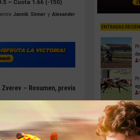
9.5 – Cuota 1.66 (-150)
entre
Jannik Sinner
y
Alexander
ENTRADAS RECIE
Pr
de
Pr
ag
r Zverev – Resumen, previa
Pr
de