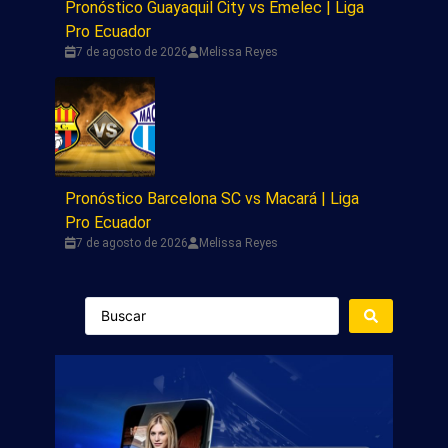
Pronóstico Guayaquil City vs Emelec | Liga
Pro Ecuador
7 de agosto de 2026
Melissa Reyes
Pronóstico Barcelona SC vs Macará | Liga
Pro Ecuador
7 de agosto de 2026
Melissa Reyes