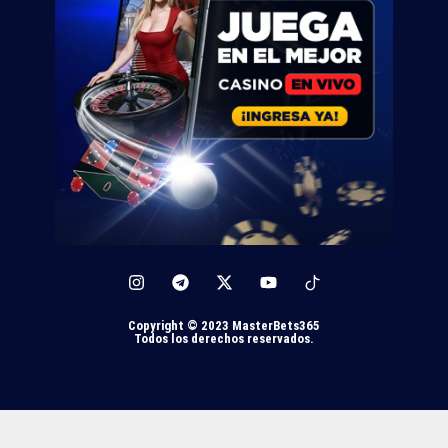
Copyright © 2023 MasterBets365
Todos los derechos reservados.