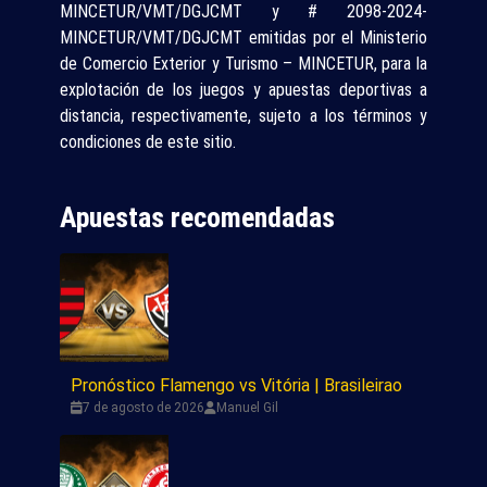
MINCETUR/VMT/DGJCMT y # 2098-2024-
MINCETUR/VMT/DGJCMT emitidas por el Ministerio
de Comercio Exterior y Turismo – MINCETUR, para la
explotación de los juegos y apuestas deportivas a
distancia, respectivamente, sujeto a los términos y
condiciones de este sitio.
Apuestas recomendadas
Pronóstico Flamengo vs Vitória | Brasileirao
7 de agosto de 2026
Manuel Gil