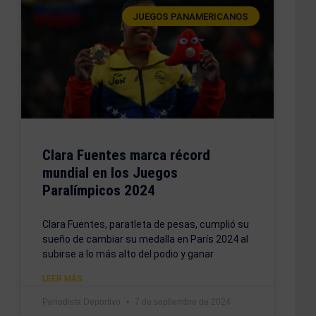
JUEGOS PANAMERICANOS
Clara Fuentes marca récord
mundial en los Juegos
Paralímpicos 2024
Clara Fuentes, paratleta de pesas, cumplió su
sueño de cambiar su medalla en París 2024 al
subirse a lo más alto del podio y ganar
LEER MÁS
Periodista Deportivo
7 de septiembre de 2024