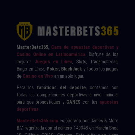
MasterBets365
,
Casa de apuestas deportivas y
Casino Online en Latinoamérica
. Disfruta de los
mejores
Juegos en Línea
, Slots, Tragamonedas,
Bingo en Línea,
Poker
,
BlackJack
y todos los juegos
de
Casino en Vivo
en un solo lugar.
Para los
fanáticos del deporte
, contamos con
todas las competiciones deportivas a nivel mundial
para que pronostiques y
GANES
con tus
apuestas
deportivas
.
MasterBets365.com
es operado por Games & More
B.V. registrada con el número 149948 en Hanchi Snoa