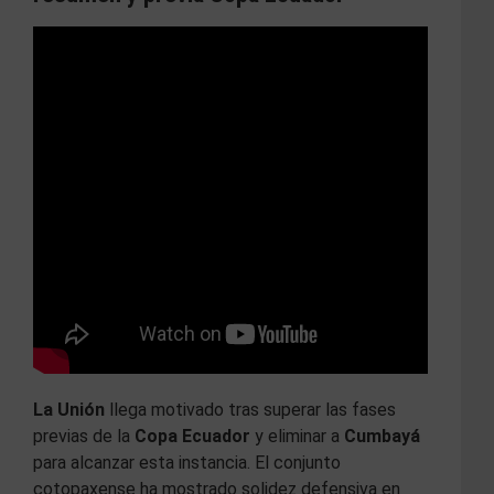
La Unión
llega motivado tras superar las fases
previas de la
Copa Ecuador
y eliminar a
Cumbayá
para alcanzar esta instancia. El conjunto
cotopaxense ha mostrado solidez defensiva en