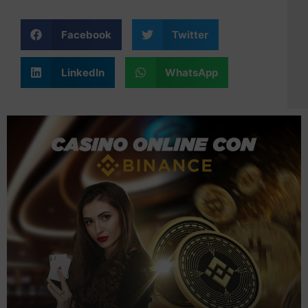
Facebook
Twitter
LinkedIn
WhatsApp