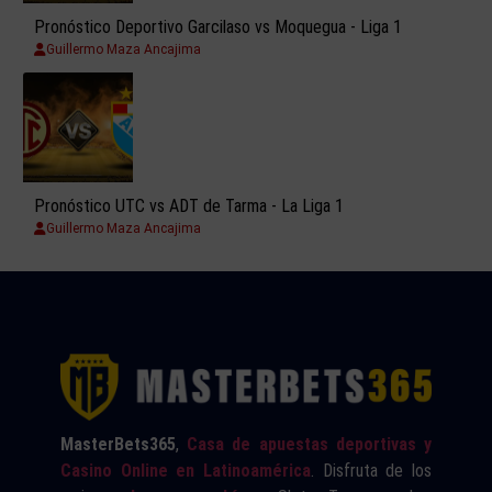
Pronóstico Deportivo Garcilaso vs Moquegua - Liga 1
Guillermo Maza Ancajima
Pronóstico UTC vs ADT de Tarma - La Liga 1
Guillermo Maza Ancajima
MasterBets365
,
Casa de apuestas deportivas y
Casino Online en Latinoamérica
. Disfruta de los