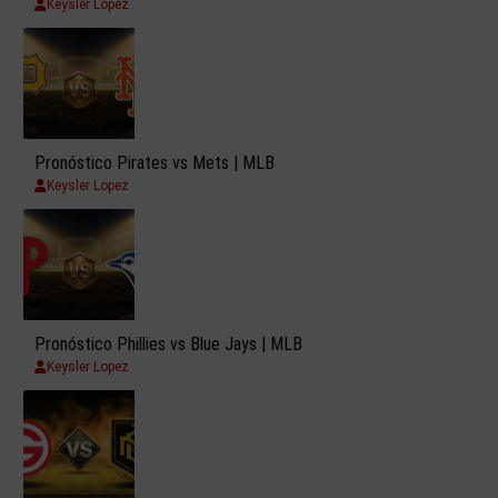
Keysler Lopez
Pronóstico Pirates vs Mets | MLB
Keysler Lopez
Pronóstico Phillies vs Blue Jays | MLB
Keysler Lopez