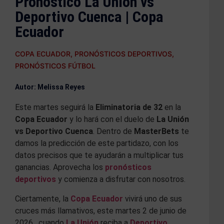
Pronóstico La Unión vs
Deportivo Cuenca | Copa
Ecuador
COPA ECUADOR
,
PRONÓSTICOS DEPORTIVOS
,
PRONÓSTICOS FÚTBOL
Autor: Melissa Reyes
Este martes seguirá la
Eliminatoria de 32
en la
Copa Ecuador
y lo hará con el duelo de
La Unión
vs Deportivo Cuenca
. Dentro de
MasterBets
te
damos la predicción de este partidazo, con los
datos precisos que te ayudarán a multiplicar tus
ganancias. Aprovecha los
pronósticos
deportivos
y comienza a disfrutar con nosotros.
Ciertamente, la
Copa Ecuador
vivirá uno de sus
cruces más llamativos, este martes 2 de junio de
2026, cuando
La Unión
reciba a
Deportivo