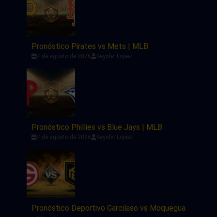
Pronóstico Pirates vs Mets | MLB
7 de agosto de 2026
Keysler Lopez
Pronóstico Phillies vs Blue Jays | MLB
7 de agosto de 2026
Keysler Lopez
Pronóstico Deportivo Garcilaso vs Moquegua