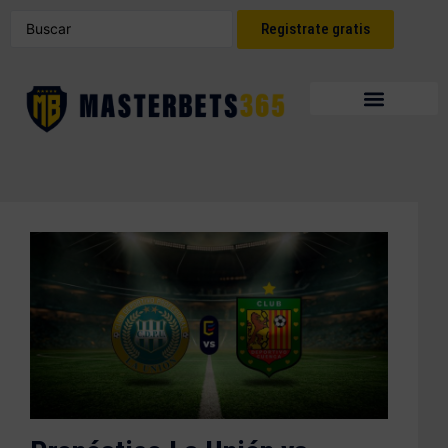
Registrate gratis