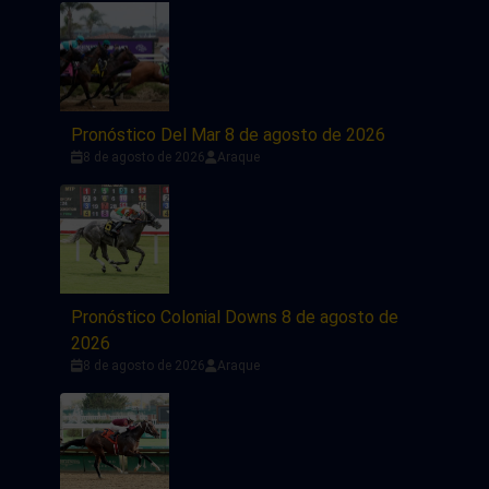
Pronóstico Del Mar 8 de agosto de 2026
8 de agosto de 2026
Araque
Pronóstico Colonial Downs 8 de agosto de
2026
8 de agosto de 2026
Araque