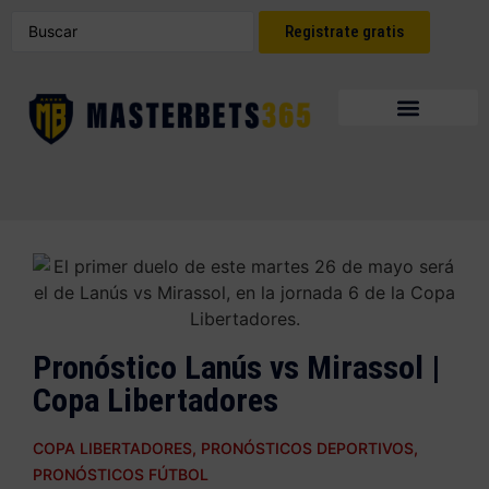
Registrate gratis
Pronóstico Lanús vs Mirassol |
Copa Libertadores
COPA LIBERTADORES
,
PRONÓSTICOS DEPORTIVOS
,
PRONÓSTICOS FÚTBOL