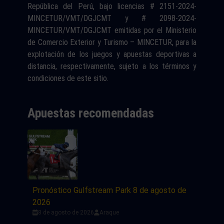
República del Perú, bajo licencias # 2151-2024-
MINCETUR/VMT/DGJCMT y # 2098-2024-
MINCETUR/VMT/DGJCMT emitidas por el Ministerio
de Comercio Exterior y Turismo – MINCETUR, para la
explotación de los juegos y apuestas deportivas a
distancia, respectivamente, sujeto a los términos y
condiciones de este sitio.
Apuestas recomendadas
Pronóstico Gulfstream Park 8 de agosto de
2026
8 de agosto de 2026
Araque