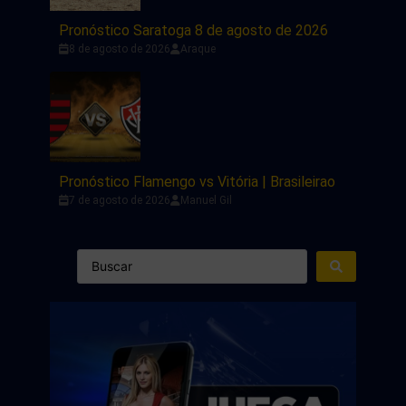
Pronóstico Saratoga 8 de agosto de 2026
8 de agosto de 2026
Araque
Pronóstico Flamengo vs Vitória | Brasileirao
7 de agosto de 2026
Manuel Gil