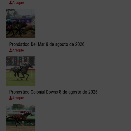
Araque
Pronóstico Del Mar 8 de agosto de 2026
Araque
Pronóstico Colonial Downs 8 de agosto de 2026
Araque