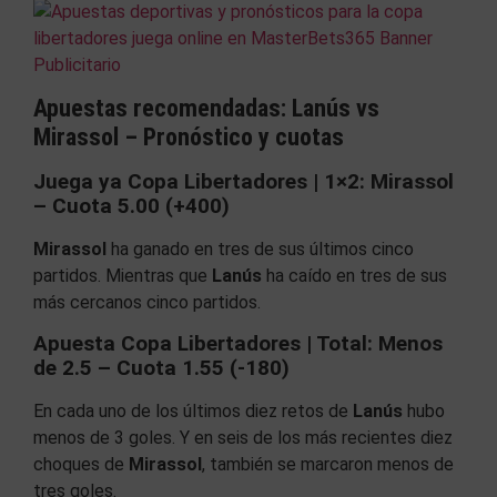
Apuestas recomendadas: Lanús vs
Mirassol – Pronóstico y cuotas
Juega ya Copa Libertadores | 1×2: Mirassol
– Cuota 5.00 (+400)
Mirassol
ha ganado en tres de sus últimos cinco
partidos. Mientras que
Lanús
ha caído en tres de sus
más cercanos cinco partidos.
Apuesta Copa Libertadores | Total: Menos
de 2.5 – Cuota 1.55 (-180)
En cada uno de los últimos diez retos de
Lanús
hubo
menos de 3 goles. Y en seis de los más recientes diez
choques de
Mirassol
, también se marcaron menos de
tres goles.