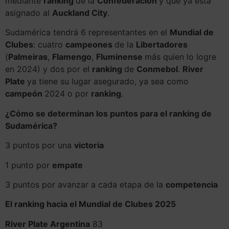
mediante
ranking
de la
Confederación
y que ya está
asignado al
Auckland City
.
Sudamérica tendrá 6 representantes en el
Mundial de
Clubes
: cuatro
campeones
de la
Libertadores
(
Palmeiras
,
Flamengo
,
Fluminense
más quien lo logre
en 2024) y dos por el
ranking
de
Conmebol
.
River
Plate
ya tiene su lugar asegurado, ya sea como
campeón
2024 o por
ranking
.
¿Cómo se determinan los puntos para el ranking de
Sudamérica?
3 puntos por una
victoria
1 punto por
empate
3 puntos por avanzar a cada etapa de la
competencia
El ranking hacia el Mundial de Clubes 2025
River Plate
Argentina
83