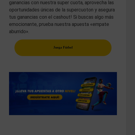
ganancias con nuestra super cuota, aprovecha las
oportunidades únicas de la supercuoton y asegura
tus ganancias con el cashout! Si buscas algo más
emocionante, prueba nuestra apuesta «empate
aburrido».
Juega Fútbol