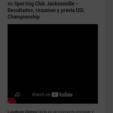
vs Sporting Club Jacksonville –
Resultados, resumen y previa USL
Championship
Loudoun United
llega en un momento irregular y