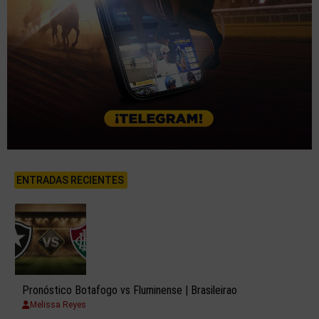
ENTRADAS RECIENTES
Pronóstico Botafogo vs Fluminense | Brasileirao
Melissa Reyes