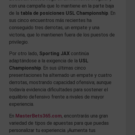
con una campaña que lo mantiene en la parte baja
de la
tabla de posiciones USL Championship
. En
sus cinco encuentros más recientes ha
conseguido tres derrotas, un empate y una
victoria, que lo mantienen fuera de los puestos de
privilegio.
Por otro lado,
Sporting JAX
continúa
adaptándose a la exigencia de la
USL
Championship
. En sus últimas cinco
presentaciones ha alternado un empate y cuatro
derrotas, mostrando capacidad ofensiva; aunque
todavía evidencia dificultades para sostener el
equilibrio defensivo frente a rivales de mayor
experiencia.
En
MasterBets365.com
, encontrarás una gran
variedad de tipos de apuestas para que puedas
personalizar tu experiencia. ¡Aumenta tus