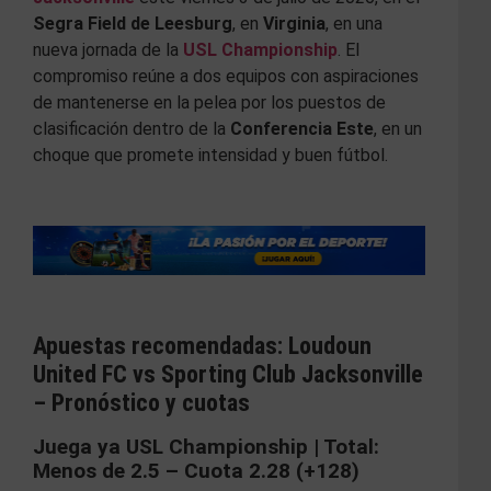
Segra Field de Leesburg
, en
Virginia
, en una
nueva jornada de la
USL Championship
. El
compromiso reúne a dos equipos con aspiraciones
de mantenerse en la pelea por los puestos de
clasificación dentro de la
Conferencia Este
, en un
choque que promete intensidad y buen fútbol.
Apuestas recomendadas:
Loudoun
United FC vs Sporting Club Jacksonville
– Pronóstico y cuotas
Juega ya USL Championship | Total:
Menos de 2.5 – Cuota 2.28 (+128)