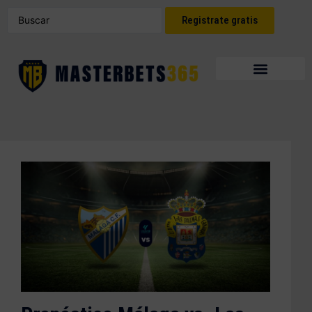
Registrate gratis