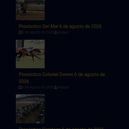
Pronóstico Del Mar 6 de agosto de 2026
6 de agosto de 2026
Araque
Pronóstico Colonial Downs 6 de agosto de
2026
6 de agosto de 2026
Araque