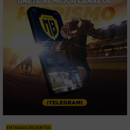
ENTRADAS RECIENTES