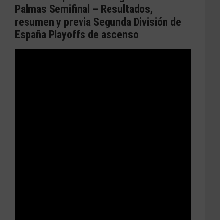
Palmas Semifinal – Resultados,
resumen y previa Segunda División de
España Playoffs de ascenso