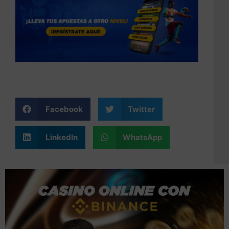
Facebook
Twitter
LinkedIn
WhatsApp