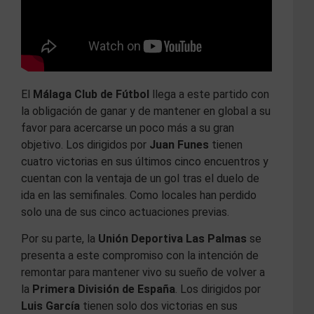
El
Málaga Club de Fútbol
llega a este partido con
la obligación de ganar y de mantener en global a su
favor para acercarse un poco más a su gran
objetivo. Los dirigidos por
Juan Funes
tienen
cuatro victorias en sus últimos cinco encuentros y
cuentan con la ventaja de un gol tras el duelo de
ida en las semifinales. Como locales han perdido
solo una de sus cinco actuaciones previas.
Por su parte, la
Unión Deportiva Las Palmas
se
presenta a este compromiso con la intención de
remontar para mantener vivo su sueño de volver a
la
Primera División de España
. Los dirigidos por
Luis García
tienen solo dos victorias en sus