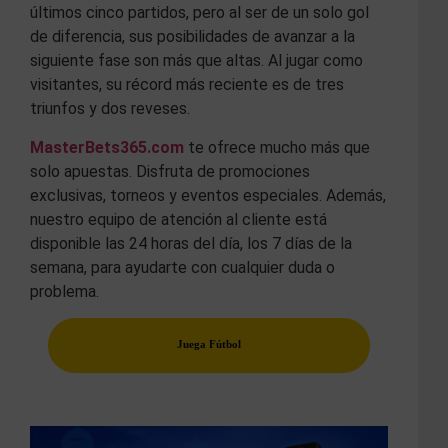
últimos cinco partidos, pero al ser de un solo gol
de diferencia, sus posibilidades de avanzar a la
siguiente fase son más que altas. Al jugar como
visitantes, su récord más reciente es de tres
triunfos y dos reveses.
MasterBets365.com
te ofrece mucho más que
solo apuestas. Disfruta de promociones
exclusivas, torneos y eventos especiales. Además,
nuestro equipo de atención al cliente está
disponible las 24 horas del día, los 7 días de la
semana, para ayudarte con cualquier duda o
problema.
Juega Fútbol