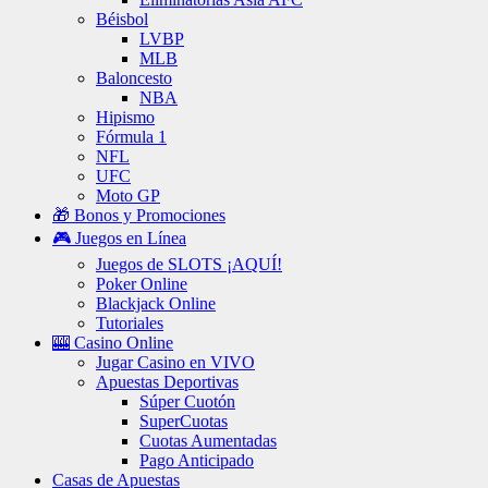
Béisbol
LVBP
MLB
Baloncesto
NBA
Hipismo
Fórmula 1
NFL
UFC
Moto GP
🎁 Bonos y Promociones
🎮 Juegos en Línea
Juegos de SLOTS ¡AQUÍ!
Poker Online
Blackjack Online
Tutoriales
🎰 Casino Online
Jugar Casino en VIVO
Apuestas Deportivas
Súper Cuotón
SuperCuotas
Cuotas Aumentadas
Pago Anticipado
Casas de Apuestas