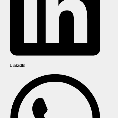
LinkedIn