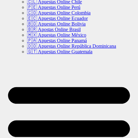
🇨🇱 Apuestas Online Chile
🇵🇪 Apuestas Online Perú
🇨🇴 Apuestas Online Colombia
🇪🇨 Apuestas Online Ecuador
🇧🇴 Apuestas Online Bolivia
🇧🇷 Apostas Online Brasil
🇲🇽 Apuestas Online México
🇵🇦 Apuestas Online Panamá
🇩🇴 Apuestas Online República Dominicana
🇬🇹 Apuestas Online Guatemala