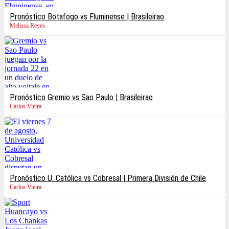
Pronóstico Botafogo vs Fluminense | Brasileirao
Melissa Reyes
Pronóstico Gremio vs Sao Paulo | Brasileirao
Carlos Vieira
Pronóstico U. Católica vs Cobresal | Primera División de Chile
Carlos Vieira