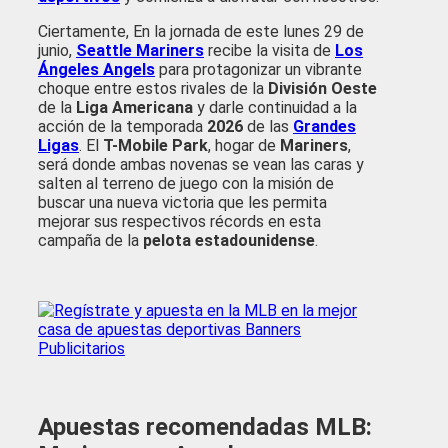
Ciertamente, En la jornada de este lunes 29 de
junio,
Seattle Mariners
recibe la visita de
Los
Ángeles Angels
para protagonizar un vibrante
choque entre estos rivales de la
División Oeste
de la
Liga Americana
y darle continuidad a la
acción de la temporada
2026
de las
Grandes
Ligas
. El
T-Mobile Park
, hogar de
Mariners
,
será donde ambas novenas se vean las caras y
salten al terreno de juego con la misión de
buscar una nueva victoria que les permita
mejorar sus respectivos récords en esta
campaña de la
pelota estadounidense
.
Apuestas recomendadas MLB: