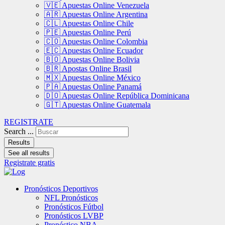
🇻🇪 Apuestas Online Venezuela
🇦🇷 Apuestas Online Argentina
🇨🇱 Apuestas Online Chile
🇵🇪 Apuestas Online Perú
🇨🇴 Apuestas Online Colombia
🇪🇨 Apuestas Online Ecuador
🇧🇴 Apuestas Online Bolivia
🇧🇷 Apostas Online Brasil
🇲🇽 Apuestas Online México
🇵🇦 Apuestas Online Panamá
🇩🇴 Apuestas Online República Dominicana
🇬🇹 Apuestas Online Guatemala
REGISTRATE
Search ...
Results
See all results
Registrate gratis
Pronósticos Deportivos
NFL Pronósticos
Pronósticos Fútbol
Pronósticos LVBP
Pronóstico NBA