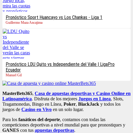
Pronóstico Sport Huancayo vs Los Chankas - Liga 1
Guillermo Maza Ancajima
Pronóstico LDU Quito vs Independiente del Valle | LigaPro
Ecuador
Manuel Gil
MasterBets365
,
Casa de apuestas deportivas y
Casino Online en
Latinoamérica
. Disfruta de los mejores
Juegos en Línea
, Slots,
Tragamonedas, Bingo en Línea,
Poker
,
BlackJack
y todos los
juegos de
Casino en Vivo
en un solo lugar.
Para los
fanáticos del deporte
, contamos con todas las
competiciones deportivas a nivel mundial para que pronostiques y
GANES
con tus
apuestas deportivas
.