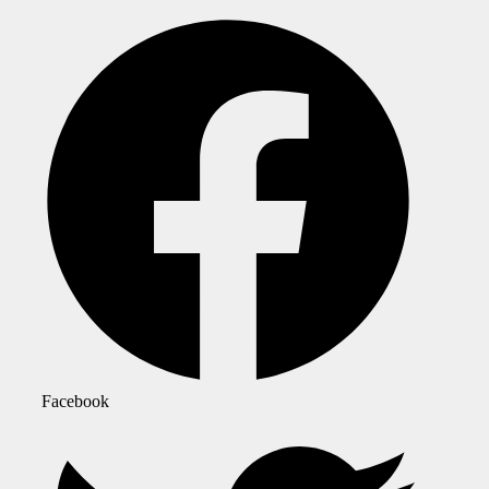
Facebook