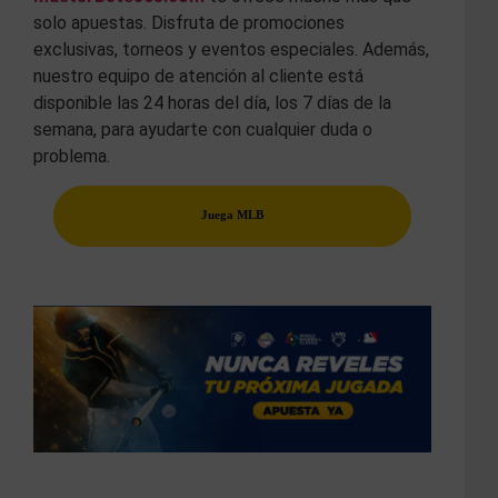
solo apuestas. Disfruta de promociones
exclusivas, torneos y eventos especiales. Además,
nuestro equipo de atención al cliente está
disponible las 24 horas del día, los 7 días de la
semana, para ayudarte con cualquier duda o
problema.
Juega MLB