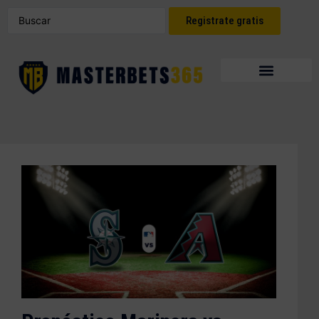
Registrate gratis