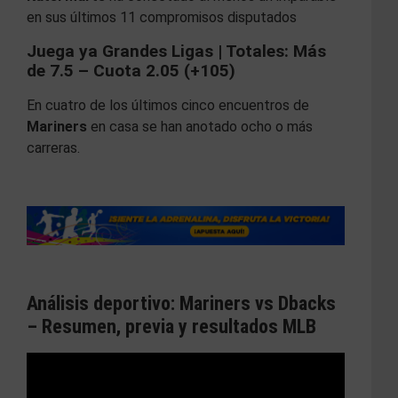
en sus últimos 11 compromisos disputados
Juega ya Grandes Ligas | Totales: Más
de 7.5 – Cuota 2.05 (+105)
En cuatro de los últimos cinco encuentros de
Mariners
en casa
se han anotado ocho o más
carreras.
Análisis deportivo: Mariners vs Dbacks
– Resumen, previa y resultados MLB