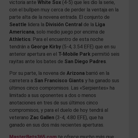
victoria ante
White Sox
(4-5) que les dio la serie,
con el bullpen muy cerca de perder la ventaja en la
parte alta de la novena entrada. El conjunto de
Seattle
lidera la
División Central
de la
Liga
Americana
, solo medio juego por encima de
Athletics
. Para el encuentro de esta noche
tendrán a
George Kirby
(5-4, 3.54 EFE) que en su
anterior apertura en el
T-Mobile Park
permitió seis
rayitas ante los bates de
San Diego Padres
.
Por su parte, la novena de
Arizona
barrió en la
carretera a
San Francisco Giants
y ha ganado sus
últimos cinco compromisos. Las «Serpientes» ha
limitado a sus oponentes a dos o menos
anotaciones en tres de sus últimos cinco
compromisos, y para el duelo de hoy tendrá al
veterano
Zac Gallen
(3-4, 4.80 EFE), que ha
ganado en sus dos más recientes aperturas.
MasterBets365.com
te ofrece mucho más que