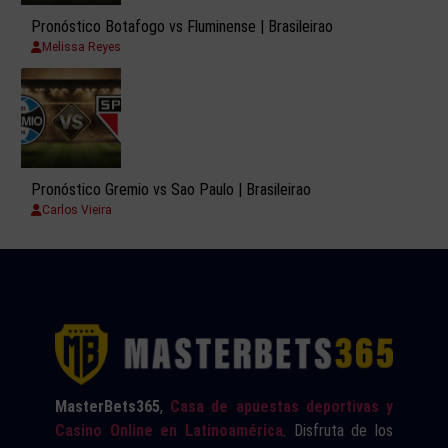
Pronóstico Botafogo vs Fluminense | Brasileirao
Melissa Reyes
Pronóstico Gremio vs Sao Paulo | Brasileirao
Carlos Vieira
MasterBets365
,
Casa de apuestas deportivas y
Casino Online en Latinoamérica
. Disfruta de los