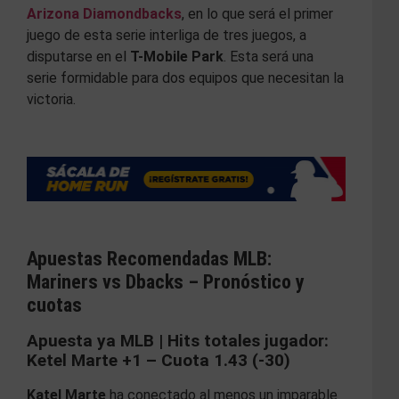
Arizona Diamondbacks
, en lo que será el primer
juego de esta serie interliga de tres juegos, a
disputarse en el
T-Mobile Park
. Esta será una
serie formidable para dos equipos que necesitan la
victoria.
Apuestas Recomendadas MLB:
Mariners vs Dbacks – Pronóstico y
cuotas
Apuesta ya MLB | Hits totales jugador:
Ketel Marte +1 – Cuota 1.43 (-30)
Katel Marte
ha conectado al menos un imparable