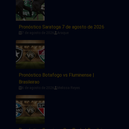
Pronóstico Saratoga 7 de agosto de 2026
7 de agosto de 2026
Araque
Pronóstico Botafogo vs Fluminense |
Brasileirao
6 de agosto de 2026
Melissa Reyes