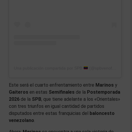
Una publicación compartida por SPB
(@spbvenoficial)
Este será el cuarto enfrentamiento entre
Marinos
y
Gaiteros
en estas
Semifinales
de la
Postemporada
2026
de la
SPB
, que tiene adelante a los «Orientales»
con tres triunfos en igual cantidad de partidos
disputados entre estas franquicias del
baloncesto
venezolano
.
Ahora,
Marinos
se encuentra a una sola victoria de