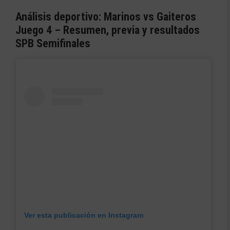
Análisis deportivo: Marinos vs Gaiteros
Juego 4 – Resumen, previa y resultados
SPB Semifinales
Ver esta publicación en Instagram