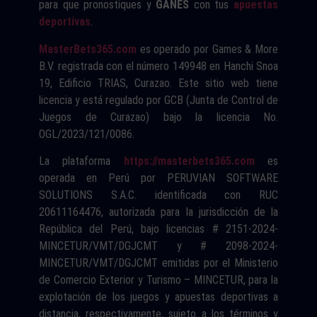
para que pronostiques y
GANES
con tus
apuestas
deportivas
.
MasterBets365.com
es operado por Games & More
B.V. registrada con el número 149948 en Hanchi Snoa
19, Edificio TRIAS, Curazao. Este sitio web tiene
licencia y está regulado por GCB (Junta de Control de
Juegos de Curazao) bajo la licencia No.
OGL/2023/121/0086.
La plataforma
https://masterbets365.com
es
operada en Perú por PERUVIAN SOFTWARE
SOLUTIONS S.A.C. identificada con RUC
20611164476, autorizada para la jurisdicción de la
República del Perú, bajo licencias # 2151-2024-
MINCETUR/VMT/DGJCMT y # 2098-2024-
MINCETUR/VMT/DGJCMT emitidas por el Ministerio
de Comercio Exterior y Turismo – MINCETUR, para la
explotación de los juegos y apuestas deportivas a
distancia, respectivamente, sujeto a los términos y