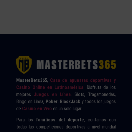
MasterBets365
,
Casa de apuestas deportivas y
Casino Online en Latinoamérica
. Disfruta de los
mejores
Juegos en Línea
, Slots, Tragamonedas,
Bingo en Línea,
Poker
,
BlackJack
y todos los juegos
de
Casino en Vivo
en un solo lugar.
Para los
fanáticos del deporte
, contamos con
todas las competiciones deportivas a nivel mundial