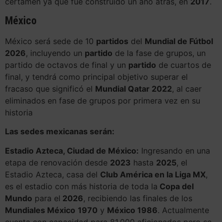
certamen ya que fue construido un año atrás, en
2017
.
México
México será sede de 10
partidos
del
Mundial de Fútbol
2026
, incluyendo un
partido
de la fase de grupos, un
partido de octavos de final y un
partido
de cuartos de
final, y tendrá como principal objetivo superar el
fracaso que significó el
Mundial Qatar 2022
, al caer
eliminados en fase de grupos por primera vez en su
historia
Las sedes mexicanas serán:
Estadio Azteca, Ciudad de México:
Ingresando en una
etapa de renovación desde
2023
hasta
2025
, el
Estadio Azteca, casa del
Club América en la Liga MX
,
es el estadio con más historia de toda la
Copa del
Mundo
para el
2026
, recibiendo las finales de los
Mundiales México
1970
y
México 1986
. Actualmente
cuenta con capacidad para 81.000 aficionados pero se