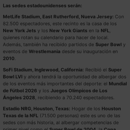
Las sedes estadounidenses serán:
MetLife Stadium, East Rutherford, Nueva Jersey:
Con
82.500 espectadores, este recinto es la casa de los
New York Jets
y los
New York Giants
en la
NFL
,
quienes rotan su calendario para hacer de local.
Además, también ha recibido partidos de
Super Bowl
y
eventos de
Wrestlemania
desde su inauguración en
2010
.
SoFi Stadium, Inglewood, California:
Recibió el
Super
Bowl LVI
y ahora tendrá la oportunidad de albergar dos
de los eventos más importantes del deporte: el
Mundial
de Fútbol 2026
y los
Juegos Olímpicos de Los
Ángeles 2028
, recibiendo a 70.240 espectadores.
Estadio NRG, Houston, Texas:
Hogar de los
Houston
Texas de la NFL
(71.500 personas) este es uno de las
sedes con más historia, al albergar competencias de
primer nivel como el
Super Bowl de 2004
, la
Copa