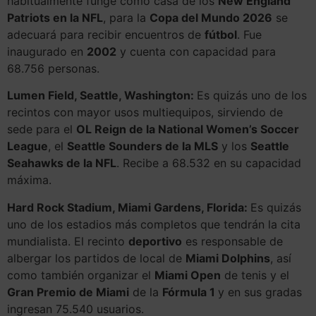
habitualmente funge como casa de los
New England
Patriots en la NFL
, para la
Copa del Mundo 2026
se
adecuará para recibir encuentros de
fútbol
. Fue
inaugurado en
2002
y cuenta con capacidad para
68.756 personas.
Lumen Field, Seattle, Washington:
Es quizás uno de los
recintos con mayor usos multiequipos, sirviendo de
sede para el
OL Reign de la National Women’s Soccer
League
, el
Seattle Sounders de la MLS
y los
Seattle
Seahawks de la NFL
. Recibe a 68.532 en su capacidad
máxima.
Hard Rock Stadium, Miami Gardens, Florida:
Es quizás
uno de los estadios más completos que tendrán la cita
mundialista. El recinto
deportivo
es responsable de
albergar los partidos de local de
Miami Dolphins
, así
como también organizar el
Miami Open
de tenis y el
Gran Premio de Miami
de la
Fórmula 1
y en sus gradas
ingresan 75.540 usuarios.