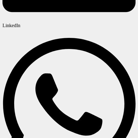
LinkedIn