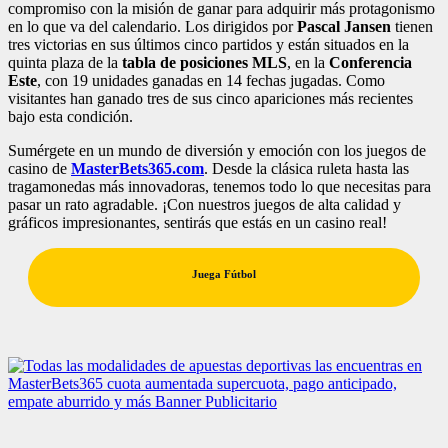
compromiso con la misión de ganar para adquirir más protagonismo
en lo que va del calendario. Los dirigidos por
Pascal Jansen
tienen
tres victorias en sus últimos cinco partidos y están situados en la
quinta plaza de la
tabla de posiciones MLS
, en la
Conferencia
Este
, con 19 unidades ganadas en 14 fechas jugadas. Como
visitantes han ganado tres de sus cinco apariciones más recientes
bajo esta condición.
Sumérgete en un mundo de diversión y emoción con los juegos de
casino de
MasterBets365.com
. Desde la clásica ruleta hasta las
tragamonedas más innovadoras, tenemos todo lo que necesitas para
pasar un rato agradable. ¡Con nuestros juegos de alta calidad y
gráficos impresionantes, sentirás que estás en un casino real!
Juega Fútbol