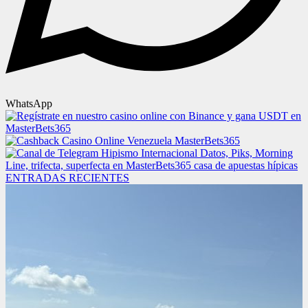
WhatsApp
ENTRADAS RECIENTES