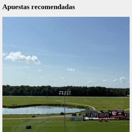
Apuestas recomendadas