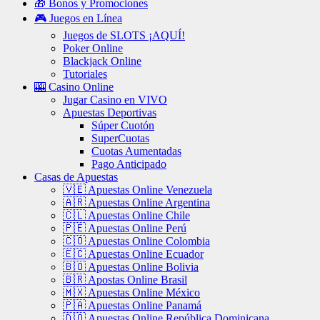
🎁 Bonos y Promociones
🎮 Juegos en Línea
Juegos de SLOTS ¡AQUÍ!
Poker Online
Blackjack Online
Tutoriales
🎰 Casino Online
Jugar Casino en VIVO
Apuestas Deportivas
Súper Cuotón
SuperCuotas
Cuotas Aumentadas
Pago Anticipado
Casas de Apuestas
🇻🇪 Apuestas Online Venezuela
🇦🇷 Apuestas Online Argentina
🇨🇱 Apuestas Online Chile
🇵🇪 Apuestas Online Perú
🇨🇴 Apuestas Online Colombia
🇪🇨 Apuestas Online Ecuador
🇧🇴 Apuestas Online Bolivia
🇧🇷 Apostas Online Brasil
🇲🇽 Apuestas Online México
🇵🇦 Apuestas Online Panamá
🇩🇴 Apuestas Online República Dominicana