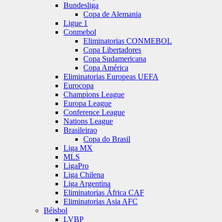
Bundesliga
Copa de Alemania
Ligue 1
Conmebol
Eliminatorias CONMEBOL
Copa Libertadores
Copa Sudamericana
Copa América
Eliminatorias Europeas UEFA
Eurocopa
Champions League
Europa League
Conference League
Nations League
Brasileirao
Copa do Brasil
Liga MX
MLS
LigaPro
Liga Chilena
Liga Argentina
Eliminatorias África CAF
Eliminatorias Asia AFC
Béisbol
LVBP