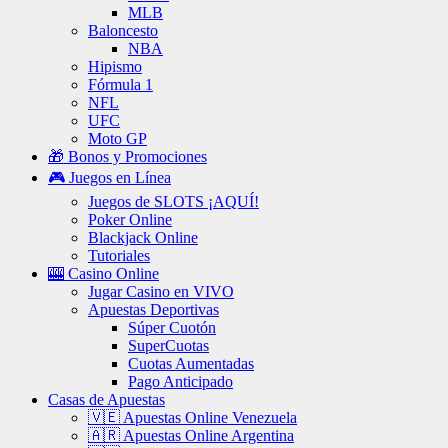
MLB
Baloncesto
NBA
Hipismo
Fórmula 1
NFL
UFC
Moto GP
🎁 Bonos y Promociones
🎮 Juegos en Línea
Juegos de SLOTS ¡AQUÍ!
Poker Online
Blackjack Online
Tutoriales
🎰 Casino Online
Jugar Casino en VIVO
Apuestas Deportivas
Súper Cuotón
SuperCuotas
Cuotas Aumentadas
Pago Anticipado
Casas de Apuestas
🇻🇪 Apuestas Online Venezuela
🇦🇷 Apuestas Online Argentina