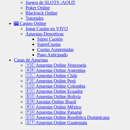
Juegos de SLOTS ¡AQUÍ!
Poker Online
Blackjack Online
Tutoriales
🎰 Casino Online
Jugar Casino en VIVO
Apuestas Deportivas
Súper Cuotón
SuperCuotas
Cuotas Aumentadas
Pago Anticipado
Casas de Apuestas
🇻🇪 Apuestas Online Venezuela
🇦🇷 Apuestas Online Argentina
🇨🇱 Apuestas Online Chile
🇵🇪 Apuestas Online Perú
🇨🇴 Apuestas Online Colombia
🇪🇨 Apuestas Online Ecuador
🇧🇴 Apuestas Online Bolivia
🇧🇷 Apostas Online Brasil
🇲🇽 Apuestas Online México
🇵🇦 Apuestas Online Panamá
🇩🇴 Apuestas Online República Dominicana
🇬🇹 Apuestas Online Guatemala