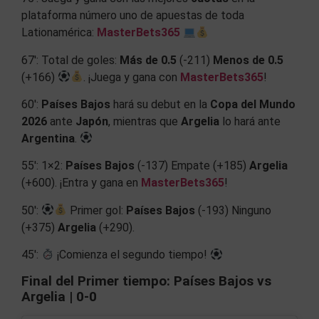
plataforma número uno de apuestas de toda
Lationamérica:
MasterBets365
67′: Total de goles:
Más de 0.5
(-211)
Menos de 0.5
(+166)
. ¡Juega y gana con
MasterBets365
!
60′:
Países Bajos
hará su debut en la
Copa del Mundo
2026
ante
Japón
, mientras que
Argelia
lo hará ante
Argentina
.
55′: 1×2:
Países Bajos
(-137) Empate (+185)
Argelia
(+600). ¡Entra y gana en
MasterBets365
!
50′:
Primer gol:
Países Bajos
(-193) Ninguno
(+375)
Argelia
(+290).
45′:
¡Comienza el segundo tiempo!
Final del Primer tiempo: Países Bajos vs
Argelia | 0-0