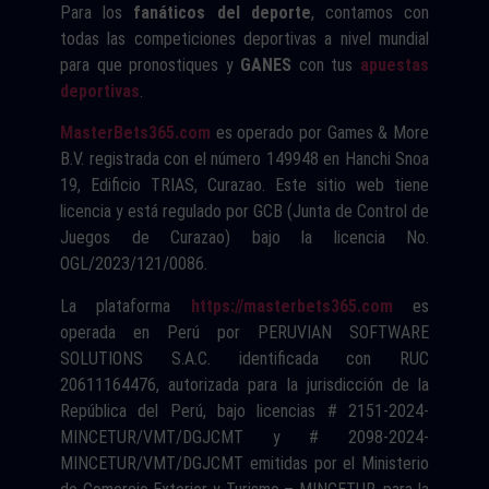
Para los
fanáticos del deporte
, contamos con
todas las competiciones deportivas a nivel mundial
para que pronostiques y
GANES
con tus
apuestas
deportivas
.
MasterBets365.com
es operado por Games & More
B.V. registrada con el número 149948 en Hanchi Snoa
19, Edificio TRIAS, Curazao. Este sitio web tiene
licencia y está regulado por GCB (Junta de Control de
Juegos de Curazao) bajo la licencia No.
OGL/2023/121/0086.
La plataforma
https://masterbets365.com
es
operada en Perú por PERUVIAN SOFTWARE
SOLUTIONS S.A.C. identificada con RUC
20611164476, autorizada para la jurisdicción de la
República del Perú, bajo licencias # 2151-2024-
MINCETUR/VMT/DGJCMT y # 2098-2024-
MINCETUR/VMT/DGJCMT emitidas por el Ministerio