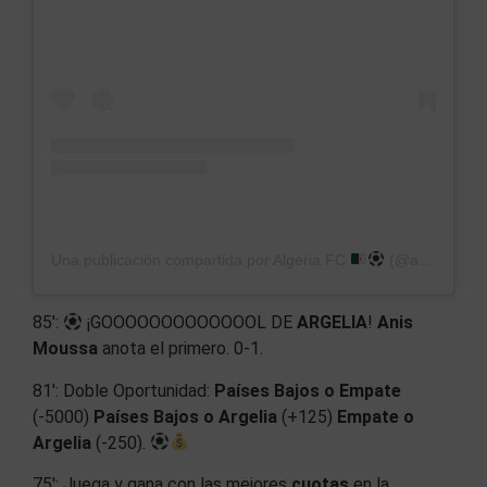
Una publicación compartida por Algeria FC
(@algeria_fc)
85′:
¡GOOOOOOOOOOOOOL DE
ARGELIA
!
Anis
Moussa
anota el primero. 0-1.
81′: Doble Oportunidad:
Países Bajos o Empate
(-5000)
Países Bajos o Argelia
(+125)
Empate o
Argelia
(-250).
75′: Juega y gana con las mejores
cuotas
en la