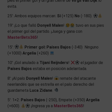
pies el primer gol y un gran cierre de
Virgil Van Dijk
lo
evita.
25′: Ambos equipos marcan:
Sí
(+125)
No
(-180).
19′: ¡Lo que falló
Donyell Malen
!
tuvo en sus pies
el primer gol del partido. ¡Juega y gana con
MasterBets365
!
15′:
Primer gol:
Países Bajos
(-340) Ninguno
(+1000)
Argelia
(+260)
10′: ¡Gol anulado a
Tijani Reijnders
!
el jugador de
Países Bajos
estaba en posición adelantada.
8′: ¡Al palo
Donyell Malen
!
remate del atacante
neerlandés que se estrella en el palo derecho del
guardameta
Luca Zidane
.
5′: 1×2:
Países Bajos
(-250), Empate (+350)
Argelia
(+600).
¡Ingresa ya a
MasterBets365
!