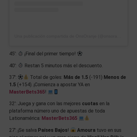
Una publicación compartida de OnsOranje (@onsoranje)
45′:
¡Final del primer tiempo!
40′:
Restan 5 minutos más el descuento.
37′:
Total de goles:
Más de 1.5
(-191)
Menos de
1.5
(+154). ¡Comienza a apostar YA en
MasterBets365
!
32′: Juega y gana con las mejores
cuotas
en la
plataforma número uno de apuestas de toda
Lationamérica:
MasterBets365
27′: ¡Se salva
Países Bajos
!
Amoura
tuvo en sus