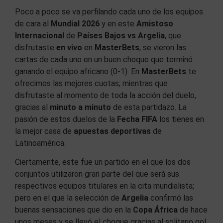
Poco a poco se va perfilando cada uno de los equipos
de cara al
Mundial 2026
y en este
Amistoso
Internacional
de
Países Bajos vs Argelia
, que
disfrutaste
en vivo
en
MasterBets
, se vieron las
cartas de cada uno en un buen choque que terminó
ganando el equipo africano (0-1). En
MasterBets
te
ofrecimos las mejores cuotas; mientras que
disfrutaste al momento de toda la acción del duelo,
gracias al
minuto a minuto
de esta partidazo. La
pasión de estos duelos de la
Fecha FIFA
los tienes en
la mejor casa de
apuestas deportivas
de
Latinoamérica.
Ciertamente, este fue un partido en el que los dos
conjuntos utilizaron gran parte del que será sus
respectivos equipos titulares en la cita mundialista;
pero en el que la selección de
Argelia
confirmó las
buenas sensaciones que dio en la
Copa África
de hace
unos meses y se llevó el choque gracias al solitario gol