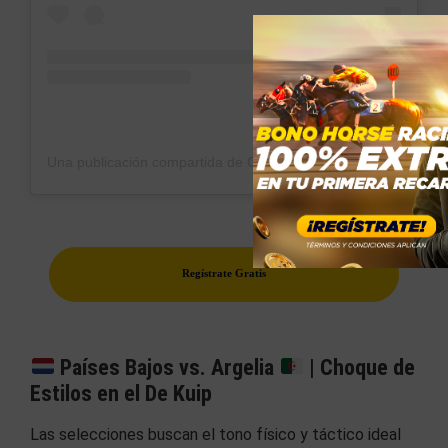
Una publicación compartida de OnsOranje (@onsoranje)
Regístrate Gratis
Países Bajos vs. Argelia
| Choque de
Estilos en el De Kuip
Las selecciones buscan el tono físico y táctico ideal