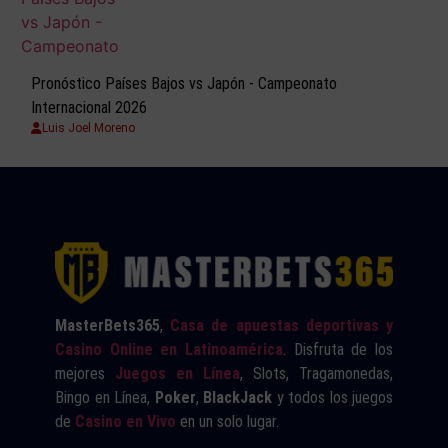
Pronóstico Países Bajos vs Japón - Campeonato
Internacional 2026
Luis Joel Moreno
MasterBets365
,
Casa de apuestas deportivas y
Casino Online en Latinoamérica
. Disfruta de los
mejores
Juegos en Línea
, Slots, Tragamonedas,
Bingo en Línea,
Poker
,
BlackJack
y todos los juegos
de
Casino en Vivo
en un solo lugar.