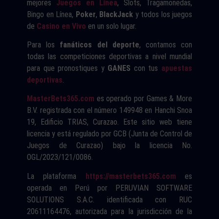
mejores
Juegos en Línea
, Slots, Tragamonedas,
Bingo en Línea,
Poker
,
BlackJack
y todos los juegos
de
Casino en Vivo
en un solo lugar.
Para los
fanáticos del deporte
, contamos con
todas las competiciones deportivas a nivel mundial
para que pronostiques y
GANES
con tus
apuestas
deportivas
.
MasterBets365.com
es operado por Games & More
B.V. registrada con el número 149948 en Hanchi Snoa
19, Edificio TRIAS, Curazao. Este sitio web tiene
licencia y está regulado por GCB (Junta de Control de
Juegos de Curazao) bajo la licencia No.
OGL/2023/121/0086.
La plataforma
https://masterbets365.com
es
operada en Perú por PERUVIAN SOFTWARE
SOLUTIONS S.A.C. identificada con RUC
20611164476, autorizada para la jurisdicción de la