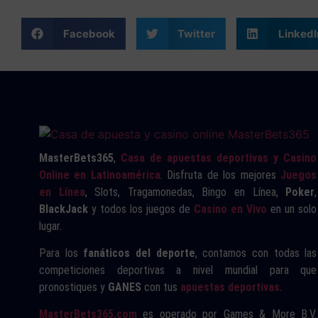
Facebook
Twitter
LinkedI
MasterBets365
,
Casa de apuestas deportivas y
Casino
Online en Latinoamérica
. Disfruta de los mejores
Juegos
en Línea
, Slots, Tragamonedas, Bingo en Línea,
Poker
,
BlackJack
y todos los juegos de
Casino en Vivo
en un solo
lugar.
Para los
fanáticos del deporte
, contamos con todas las
competiciones deportivas a nivel mundial para que
pronostiques y
GANES
con tus
apuestas deportivas
.
MasterBets365.com
es operado por Games & More B.V.