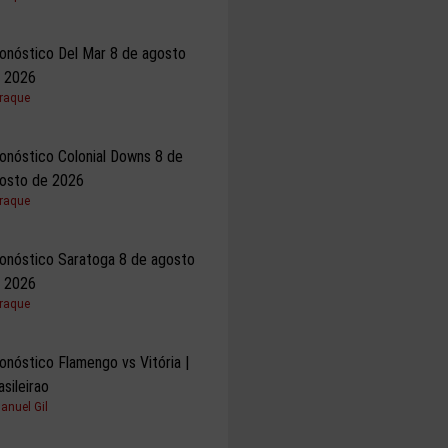
onóstico Del Mar 8 de agosto
 2026
raque
onóstico Colonial Downs 8 de
osto de 2026
raque
onóstico Saratoga 8 de agosto
 2026
raque
onóstico Flamengo vs Vitória |
asileirao
anuel Gil