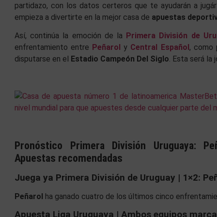
partidazo, con los datos certeros que te ayudarán a jugár
empieza a divertirte en la mejor casa de
apuestas deporti
Así, continúa la emoción de la
Primera División de Ur
enfrentamiento entre
Peñarol
y
Central Español
, como 
disputarse en el
Estadio Campeón Del Siglo
. Esta será la
Pronóstico Primera División Uruguaya: Pe
Apuestas recomendadas
Juega ya
Primera División de Uruguay
| 1×2: Pe
Peñarol
ha ganado cuatro de los últimos cinco enfrentami
Apuesta Liga Uruguaya | Ambos equipos marcan