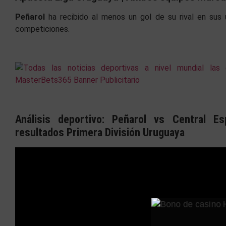
Peñarol
ha recibido al menos un gol de su rival en sus 
competiciones.
Análisis deportivo: Peñarol vs Central E
resultados Primera División Uruguaya