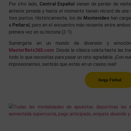
Por otro lado,
Central Español
vienen de perder de visit
anterior jornada y hasta el momento tienen récord de una v
tres puntos. Históricamente, los de
Montevideo
han cargad
a
Peñarol
, pero en el encuentro más reciente entre ambos 
primera vez en su historia (2-1).
Sumérgete en un mundo de diversión y emoció
MasterBets365.com
. Desde la clásica ruleta hasta las 
todo lo que necesitas para pasar un rato agradable. ¡Con nue
impresionantes, sentirás que estás en un casino real!
Juega Fútbol