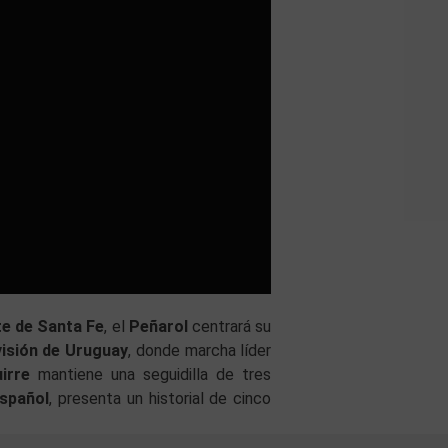
te de Santa Fe
, el
Peñarol
centrará su
visión de Uruguay
, donde marcha líder
irre
mantiene una seguidilla de tres
Español
, presenta un historial de cinco