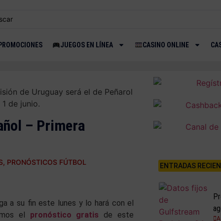
 PROMOCIONES
JUEGOS EN LÍNEA
CASINO ONLINE
CA
añol – Primera
S
,
PRONÓSTICOS FÚTBOL
ENTRADAS RECIE
Pr
ga a su fin este lunes y lo hará con el
ag
emos el
pronóstico gratis
de este
A