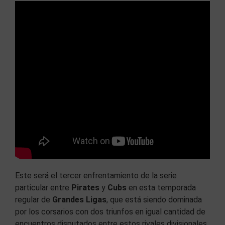
Este será el tercer enfrentamiento de la serie
particular entre
Pirates
y
Cubs
en esta temporada
regular de
Grandes Ligas
, que está siendo dominada
por los corsarios con dos triunfos en igual cantidad de
encuentros disputados entre estos rivales divisionales