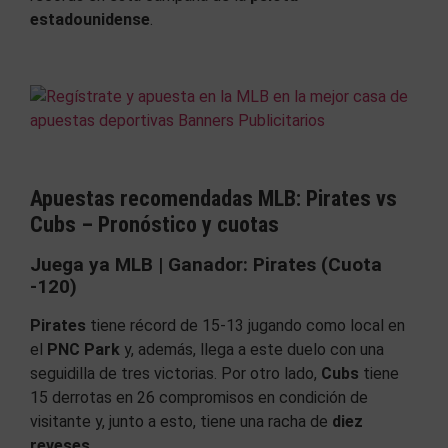
estadounidense
.
Apuestas recomendadas MLB: Pirates vs
Cubs – Pronóstico y cuotas
Juega ya MLB | Ganador: Pirates (Cuota
-120)
Pirates
tiene récord de 15-13 jugando como local en
el
PNC Park
y, además, llega a este duelo con una
seguidilla de tres victorias. Por otro lado,
Cubs
tiene
15 derrotas en 26 compromisos en condición de
visitante y, junto a esto, tiene una racha de
diez
reveses
.